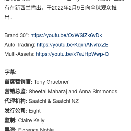
有在新西兰播出，于2022年2月9日向全球观众推
出。
Brand 30":
https://youtu.be/OxWSlZk6vDk
Auto-Trading:
https://youtu.be/KqxnANvhxZE
Multi-Assets:
https://youtu.be/x7eJHpWwp-Q
字幕
:
Tony Gruebner
首席营销官:
Sheetal Maharaj and
Anna Simmonds
营销总监:
Saatchi & Saatchi NZ
代理机构:
Eight
发行公司:
Claire Kelly
监制:
Florence Noble
导演: