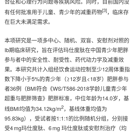
合征和心理行为问题等疾病风险。同时，目前国内没
[3]
有任何批准用于儿童、青少年的减重药物
，临床存
在巨大未满足需求。
本项研究是一项多中心、随机、双盲、安慰剂对照的
Ib期临床研究，旨在评估玛仕度肽在中国青少年肥胖
参与者中的安全性、耐受性、药代动力学及减重效
果。本研究共计入组经饮食运动控制至少12周体重指
数下降小于5%的青少年（≥12岁且<18岁）肥胖参与
者36例（BMI符合《WS/T586‑2018学龄儿童青少年
超重与肥胖筛查》肥胖标准，中位年龄为14.0岁，基
2
线BMI均值为34.12kg/m
，基线体重均值为
95.83kg），受试者按1:1:1的比例随机分组，分别接
受4 mg玛仕度肽、6 mg 玛仕度肽或安慰剂治疗（均