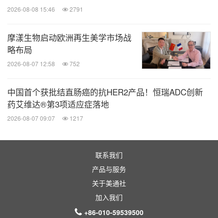
2026-08-08 15:46
2791
第二项适应症为用于成人2型糖尿病患者的血糖控
摩漾生物启动欧洲再生美学市场战
制：
略布局
2026-08-07 12:58
752
单药治疗
中国首个获批结直肠癌的抗HER2产品！恒瑞ADC创新
单纯饮食控制和运动干预后血糖仍控制不佳的成人2
药艾维达®第3项适应症落地
型糖尿病患者；
2026-08-07 09:07
1217
联合治疗
联系我们
产品与服务
在饮食控制和运动基础上，接受二甲双胍和/或磺脲
关于美通社
类药物、接受二甲双胍和/或钠-葡萄糖共转运蛋白2抑
加入我们
制剂（SGLT2i）类药物治疗血糖仍控制不佳的成人2
+86-010-59539500