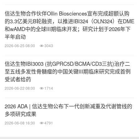
在口服药物治疗血糖控制不佳的中国2型糖尿病参
信达生物合作伙伴Ollin Biosciences宣布完成超额认购
与者中开展的对比玛仕度肽和度拉糖肽的III期临床
的3.3亿美元B轮融资，以推进IBI324（OLN324）在DME
研究（DREAMS-2）；
和wAMD中的全球III期临床开发；研究计划于2026年下
半年启动
在中国2型糖尿病合并肥胖的参与者中开展的对比
2026-06-25 08:00
3043
玛仕度肽和司美格鲁肽的III期临床研究
（DREAMS-3）；
信达生物IBI3003 (抗GPRC5D/BCMA/CD3三抗)治疗二
在中国超重或肥胖合并代谢相关脂肪性肝病
至五线多发性骨髓瘤的中国关键III期临床研究完成首例
（MAFLD）参与者中开展的玛仕度肽与司美格鲁
受试者给药
肽2.4mg对比的III期临床研究（GLORY-3）;
2026-06-22 08:00
1714
在中国阻塞性睡眠呼吸暂停（OSA）合并肥胖参与
2026 ADA | 信达生物公布下一代创新减重及代谢管线的
者中开展的III期临床研究（GLORY-OSA）。
多项研究成果
2026-06-08 16:30
4791
其中，前五项III期临床研究均已达成终点，后两项III
期临床研究还在进行中。