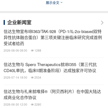
展示全文
时改善肝脏脂肪代谢。玛仕度肽已在多项临床研究中
展现出优秀的减重和降糖疗效，以及降低腰围、血
企业新闻室
脂、血压、血尿酸、肝酶及肝脏脂肪含量，以及改善
胰岛素敏感性，带来多重代谢获益。
信达生物宣布IBI363/TAK-928（PD-1/IL-2α-biased双特
异性抗体融合蛋白）第三项关键注册临床研究完成首例
受试者给药
玛仕度肽当前共开展或完成了七项III期临床研究，包
2026-08-06 08:00
1288
括：
信达生物与 Spero Therapeutics就IBI355（第三代抗
在中国超重或肥胖参与者中开展的III期临床研究
CD40L单抗，临床II期准备阶段）达成独家许可协议
（GLORY-1）；
2026-07-14 18:00
2534
在中国中重度肥胖参与者中开展的III期临床研究
（GLORY-2）；
信达生物与礼来就唯择®（阿贝西利片）在中国大陆达
成商业化合作协议
在初治的中国2型糖尿病患者中开展的III期临床研
2026-06-30 12:00
2280
究（DREAMS-1）；