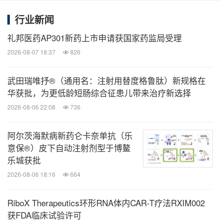
行业新闻
此外，玛仕度肽还有多项新临床研究进行中，其中包
礼邦医药AP301新药上市申请获国家药监局受理
括：治疗代谢相关脂肪性肝炎（MASH），射血分数
2026-08-07 18:37
826
保留心力衰竭（HFpEF），及更高剂量头对头替尔泊
肽治疗中重度肥胖等临床研究。
武田瑞唯抒®（通用名：注射用替度格鲁肽）新规格在
华获批，为更低龄短肠综合征患儿带来治疗新选择
*玛仕度肽已获NMPA批准两项适应症，第一项为在控
2026-08-06 22:08
736
制饮食和增加体力活动基础上对成人患者的长期体重
控制，初始体重指数（BMI）为：
阿尔茨海默病新药仑卡奈单抗（乐
意保®）皮下自动注射剂型于博鳌
乐城获批
BMI≥28 kg/m2（肥胖），或
2026-08-06 18:16
664
BMI≥24 kg/m2（超重），并伴有至少一种体重相
关的合并症（例如高血糖、高血压、血脂异常、脂
RiboX Therapeutics环形RNA体内CAR-T疗法RXIM002
肪肝、阻塞性睡眠呼吸暂停综合征等）。
获FDA临床试验许可