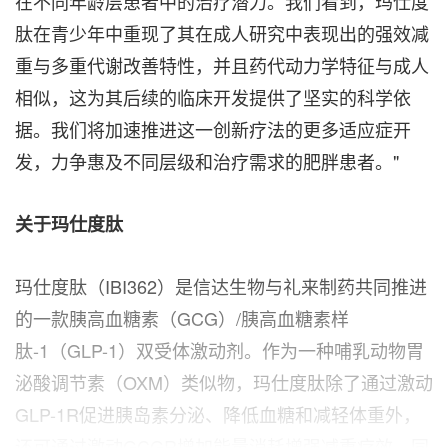
在不同年龄层患者中的治疗潜力。我们看到，玛仕度
肽在青少年中重现了其在成人研究中表现出的强效减
重与多重代谢改善特性，并且药代动力学特征与成人
相似，这为其后续的临床开发提供了坚实的科学依
据。我们将加速推进这一创新疗法的更多适应症开
发，力争惠及不同层级和治疗需求的肥胖患者。"
关于玛仕度肽
玛仕度肽（IBI362）是信达生物与礼来制药共同推进
的一款胰高血糖素（GCG）/胰高血糖素样
肽-1（GLP-1）双受体激动剂。作为一种哺乳动物胃
泌酸调节素（OXM）类似物，玛仕度肽除了通过激动
GLP-1R促进胰岛素分泌、降低血糖和减轻体重外，
还可通过激动GCGR增加能量消耗增强减重疗效，同