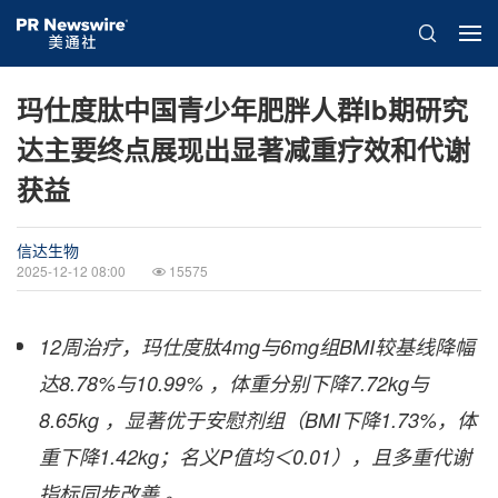
玛仕度肽中国青少年肥胖人群Ib期研究
达主要终点展现出显著减重疗效和代谢
获益
信达生物
2025-12-12 08:00
15575
12
周治疗，玛仕度肽4mg与6mg组BMI较基线降幅
达8.78%与10.99% ，体重分别下降7.72kg与
8.65kg ，显著优于安慰剂组（BMI下降1.73%，体
重下降1.42kg；名义P值均＜0.01），且多重代谢
指标同步改善 。