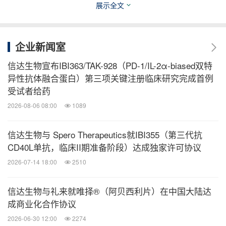
也体现了我国研究者的卓越的科研水平和信达生物扎
展示全文
实的研发能力。DREAMS-1和另一项玛仕度肽对比度
拉糖肽联合口服降糖药治疗在中国2型糖尿病受试者
企业新闻室
的3期研究（DREAMS-2）的详细研究结果也将在学
信达生物宣布IBI363/TAK-928（PD-1/IL-2α-biased双特
术期刊进行发表。希望玛仕度肽早日上市，惠及广大
异性抗体融合蛋白）第三项关键注册临床研究完成首例
需要进行血糖、体重和心血管代谢指标综合改善的2
受试者给药
型糖尿病患者。信达生物将持续打造心血管及代谢领
2026-08-06 08:00
1089
域创新一代产品管线，不断满足老百姓对于幸福生活
的美好追求，服务更多病患。"
信达生物与 Spero Therapeutics就IBI355（第三代抗
CD40L单抗，临床II期准备阶段）达成独家许可协议
关于糖尿病
2026-07-14 18:00
2510
信达生物与礼来就唯择®（阿贝西利片）在中国大陆达
据国际糖尿病联盟2021年发布的全球糖尿病概览，中
成商业化合作协议
国糖尿病受试者人数居世界第一，预估2021年超1.4
2026-06-30 12:00
2274
[1]