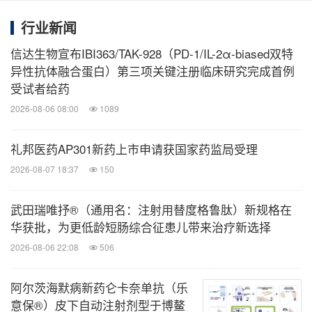
类似物，玛仕度肽除了通过激动GLP-1受体促进胰岛
行业新闻
素分泌、降低血糖和减轻体重外，还可通过激动
GCGR增加能量消耗增强减重疗效，同时改善肝脏脂
信达生物宣布IBI363/TAK-928（PD-1/IL-2α-biased双特
异性抗体融合蛋白）第三项关键注册临床研究完成首例
肪代谢。玛仕度肽已在多项临床研究中展现出优秀的
受试者给药
减重和降糖疗效，以及降低腰围、血脂、血压、血尿
2026-08-06 08:00
1089
酸、肝酶及肝脏脂肪含量，以及改善胰岛素敏感性，
带来多重代谢获益。
礼邦医药AP301新药上市申请获国家药监局受理
2026-08-07 18:37
150
玛仕度肽当前共开展了七项III期临床研究，包括：
武田瑞唯抒®（通用名：注射用替度格鲁肽）新规格在
在中国超重或肥胖受试者中开展的III期临床研究
华获批，为更低龄短肠综合征患儿带来治疗新选择
（GLORY-1）；
2026-08-06 22:08
506
在中国中重度肥胖受试者中开展的III期临床研究
阿尔茨海默病新药仑卡奈单抗（乐
（GLORY-2）；
意保®）皮下自动注射剂型于博鳌