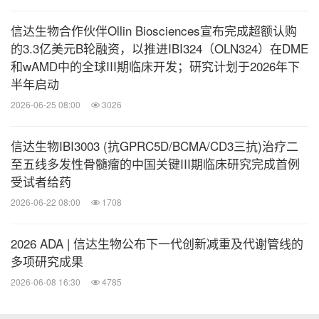
亿人，2045年超1.74亿人
。血糖控制不佳会导致不
可逆的微血管和大血管并发症如视力下降、失明、肾
信达生物合作伙伴Ollin Biosciences宣布完成超额认购
的3.3亿美元B轮融资，以推进IBI324（OLN324）在DME
功能不全、外周神经病变、心肌梗死、中风和截肢等
和wAMD中的全球III期临床开发；研究计划于2026年下
[2]
。糖尿病发病率高、隐匿性强、并发症严重，这三
半年启动
大特征严重威胁着人类的健康。目前针对糖尿病的治
2026-06-25 08:00
3026
疗方案较多，新型降糖类药物的开发除有效控制血糖
外，也在探索对糖尿病患者在减轻体重、降低心血管
信达生物IBI3003 (抗GPRC5D/BCMA/CD3三抗)治疗二
至五线多发性骨髓瘤的中国关键III期临床研究完成首例
[3]
风险、保护肾脏等方面的额外获益
。
受试者给药
2026-06-22 08:00
1708
关于玛仕度肽（
IBI362）
2026 ADA | 信达生物公布下一代创新减重及代谢管线的
玛仕度肽是信达生物与礼来制药共同推进的一款胰高
多项研究成果
血糖素（GCG）/胰高血糖素样肽-1（GLP-1）双受
2026-06-08 16:30
4785
体激动剂。作为一种哺乳动物胃泌酸调节素（OXM）