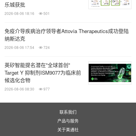
在中国超重或肥胖合并MAFLD受试者中开展的III
乐城获批
期临床研究（GLORY-3）;
2026-08-06 18:16
501
在中国中重度阻塞性睡眠呼吸暂停（OSA）且
2
免疫介导疾病治疗领导者Attovia Therapeutics成功登陆
BMI≥28 kg/m
的受试者中开展的III期临床研究
纳斯达克
（GLORY-OSA）；
2026-08-06 17:54
724
在单纯饮食运动控制不佳的中国2型糖尿病患者中
开展的III期临床研究（DREAMS-1）；
英矽智能提名潜在"全球首创"
在口服药物治疗血糖控制不佳的中国2型糖尿病受
Target Y 抑制剂ISM9077为临床前
试者中开展的对比玛仕度肽和度拉糖肽的III期临床
候选化合物
研究（DREAMS-2）；
2026-08-06 08:30
977
在中国2型糖尿病合并肥胖的受试者中开展的对比
玛仕度肽和司美格鲁肽的III期临床研究
联系我们
（DREAMS-3）。
产品与服务
关于美通社