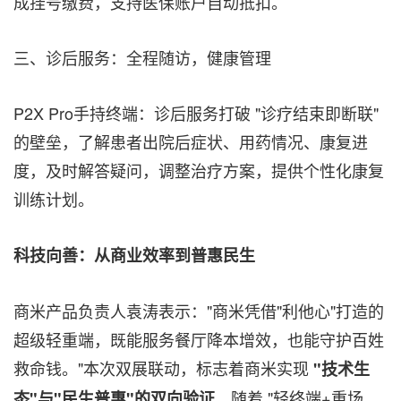
成挂号缴费，支持医保账户自动抵扣。
三、诊后服务：全程随访，健康管理
P2X Pro手持终端：诊后服务打破 "诊疗结束即断联"
的壁垒，了解患者出院后症状、用药情况、康复进
度，及时解答疑问，调整治疗方案，提供个性化康复
训练计划。
科技向善：从商业效率到普惠民生
商米产品负责人袁涛表示："商米凭借"利他心"打造的
超级轻重端，既能服务餐厅降本增效，也能守护百姓
救命钱。"本次双展联动，标志着商米实现
"
技术生
。随着 "轻终端+重场
态
"
与
"
民生普惠
"
的双向验证