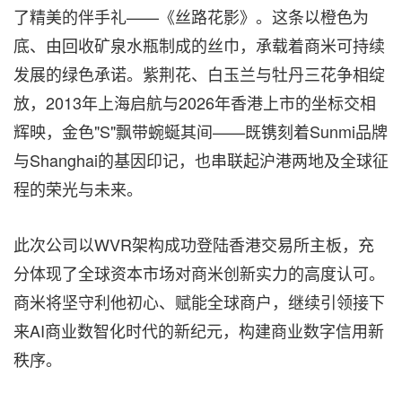
了精美的伴手礼——《丝路花影》。这条以橙色为
底、由回收矿泉水瓶制成的丝巾，承载着商米可持续
发展的绿色承诺。紫荆花、白玉兰与牡丹三花争相绽
放，2013年上海启航与2026年香港上市的坐标交相
辉映，金色"S"飘带蜿蜒其间——既镌刻着Sunmi品牌
与Shanghai的基因印记，也串联起沪港两地及全球征
程的荣光与未来。
此次公司以WVR架构成功登陆香港交易所主板，充
分体现了全球资本市场对商米创新实力的高度认可。
商米将坚守利他初心、赋能全球商户，继续引领接下
来AI商业数智化时代的新纪元，构建商业数字信用新
秩序。