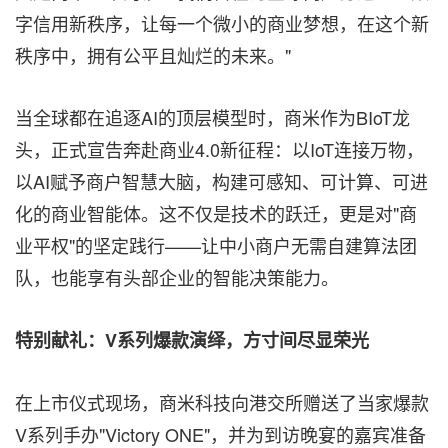
字信用新秩序，让每一个微小的商业梦想，在这个新
秩序中，拥有公平且灿烂的未来。"
当全球都在追逐AI的顶层模型时，商米作为BIoT龙
头，正式宣告奔赴商业4.0新征程：以IoT连接万物，
以AI赋予商户智慧大脑，构建可感知、可计算、可进
化的商业智能体。这不仅是技术的跃迁，更是对"商
业平权"的坚定践行——让中小商户无需自建算法团
队，也能享有头部企业的智能决策能力。
特别献礼：V系列爆款演绎，方寸间尽显荣光
在上市仪式现场，商米科技向港交所赠送了当家爆款
V系列手办"Victory ONE"，并为到访晚宴的嘉宾准备