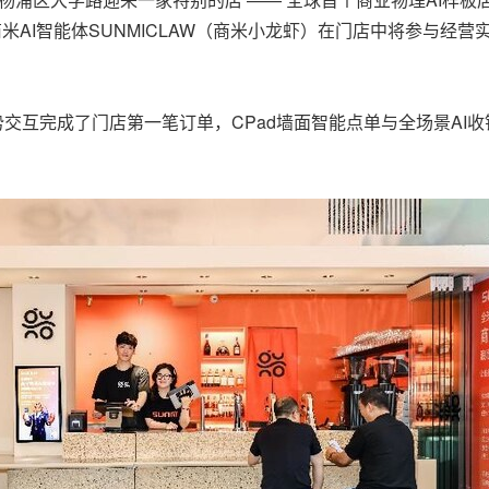
，商米AI智能体SUNMICLAW（商米小龙虾）在门店中将参与经
手势交互完成了门店第一笔订单，CPad墙面智能点单与全场景AI