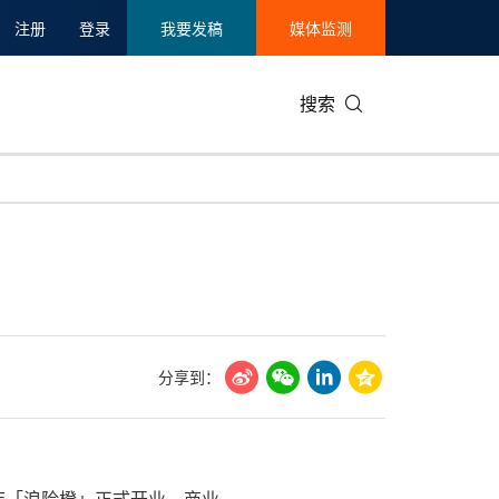
注册
登录
我要发稿
媒体监测
搜索
可持续发展
IT科技与互联网
日本
中国国际
零售业
韩国
碳中和
娱乐时尚与艺术
新加坡
企业扩张
环境
泰国
新质生产力
健康与医疗制药
财报
农业与制
美国临床肿瘤学会(ASCO)
通信业
企业社会
旅游与酒
分享到：
世界杯
会展
中国国际
房地产建
样板店「浪险橙」正式开业。商业