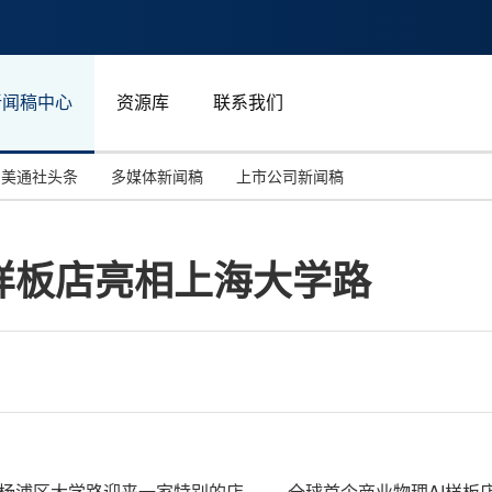
新闻稿中心
资源库
联系我们
美通社头条
多媒体新闻稿
上市公司新闻稿
国际消费电子展(CES)
汽车与交通
中国大陆
样板店亮相上海大学路
投资并购
能源化工与环保
马来西亚
世界移动通信大会
教育与人力资源
澳大利亚
人工智能
体育
汉诺威工业博览会
广告营销传媒
日，上海杨浦区大学路迎来一家特别的店 —— 全球首个商业物理AI