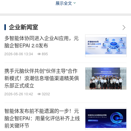
展示全文
全球TMT
微信公众号“全球TMT”发布全球互联网、科
企业新闻室
技、媒体、通讯企业的经营动态、财报信
多智能体协同进入企业AI应用，元
息、企业并购消息。扫描二维码，立即订
阅！
脑企智EPAI 2.0发布
2026-08-06 13:34
895
关键词：
财经/金融
电脑硬件
电脑软件
电脑/电子
携手元脑伙伴共创"伙伴主导"合作
绿色科技
互联网技术
电信业
(大)数据分
析
人工智能
新模式！浪潮信息增值渠道精英俱
乐部正式成立
分享到：
2026-05-26 10:42
3202
智能体发布前不能遗漏的一步！元
脑企智EPAI：用量化评估补齐上线
前关键环节