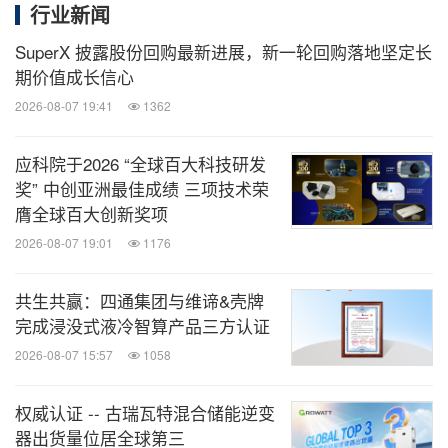
行业新闻
SuperX 披露股份回购最新进展，新一轮回购落地坚定长
期价值成长信心
2026-08-07 19:41
1362
应科院于2026 “全球百大科技研发
奖” 中创亚洲最佳成绩 三项技术荣
膺全球百大创新奖项
2026-08-07 19:01
1176
共生共赢：四通集团与维谛&壳牌
完成浸没式液冷智算产品三方认证
2026-08-07 15:57
1058
权威认证 -- 古瑞瓦特混合储能逆变
器出货量位居全球第三