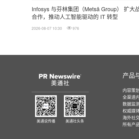
Infosys 与芬林集团（Metsä Group） 扩大
合作，推动人工智能驱动的 IT 转型
2026-08-07 10:30
976
产品
内容策
全渠道
数据监
权威媒
海外社
美通说传播
美通社头条
所有产