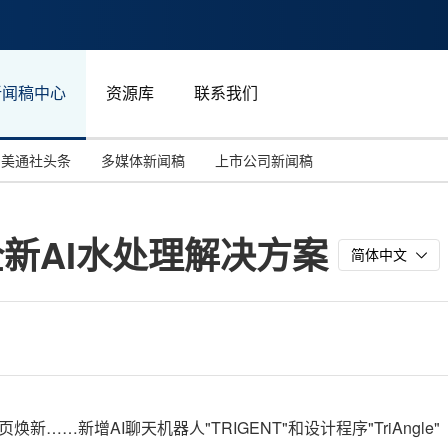
新闻稿中心
资源库
联系我们
美通社头条
多媒体新闻稿
上市公司新闻稿
国际消费电子展(CES)
汽车与交通
中国大陆
出全新AI水处理解决方案
投资并购
能源化工与环保
马来西亚
简体中文
世界移动通信大会
教育与人力资源
澳大利亚
人工智能
体育
汉诺威工业博览会
广告营销传媒
新……新增AI聊天机器人"TRIGENT"和设计程序"TriAngle"