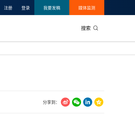
注册
登录
我要发稿
媒体监测
搜索
可持续发展
IT科技与互联网
日本
中国国际
零售业
韩国
碳中和
娱乐时尚与艺术
新加坡
企业扩张
环境
泰国
新质生产力
健康与医疗制药
财报
农业与制
美国临床肿瘤学会(ASCO)
通信业
企业社会
旅游与酒
分享到：
世界杯
会展
中国国际
房地产建