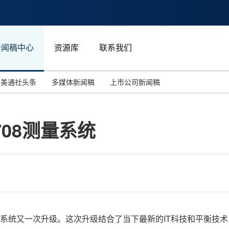
新闻稿中心
资源库
联系我们
美通社头条
多媒体新闻稿
上市公司新闻稿
国际消费电子展(CES)
汽车与交通
中国大陆
08测量系统
投资并购
能源化工与环保
马来西亚
世界移动通信大会
教育与人力资源
澳大利亚
人工智能
体育
汉诺威工业博览会
广告营销传媒
AB708测量系统又一次升级。这次升级结合了当下最新的IT科技和