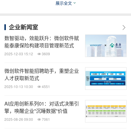
展示全文
技、媒体、通讯企业的经营动态、财报信
息、企业并购消息。扫描二维码，立即订
阅！
企业新闻室
关键词：
汽车
财经/金融
电脑软件
电脑/电子
互联
数智驱动，效能跃升：微创软件赋
网技术
电信业
运输业
云计算/物联网
能泰康保险构建项目管理新范式
2025-12-03 15:12
3609
分享到：
微创软件智能招聘助手，重塑企业
人才获取新范式
2025-10-13 10:30
4551
AI应用创新系列01：对话式决策引
擎，唤醒企业"沉睡数据"价值
2025-08-26 09:00
7061