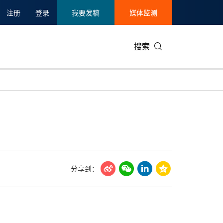
注册
登录
我要发稿
媒体监测
搜索
可持续发展
IT科技与互联网
日本
中国国际
零售业
韩国
碳中和
娱乐时尚与艺术
新加坡
企业扩张
环境
泰国
新质生产力
健康与医疗制药
财报
农业与制
美国临床肿瘤学会(ASCO)
通信业
企业社会
旅游与酒
分享到：
世界杯
会展
中国国际
房地产建