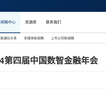
新闻稿中心
资源库
联系我们
美通社头条
多媒体新闻稿
上市公司新闻稿
国际消费电子展(CES)
汽车与交通
中国大陆
024第四届中国数智金融年会
投资并购
能源化工与环保
马来西亚
世界移动通信大会
教育与人力资源
澳大利亚
人工智能
体育
汉诺威工业博览会
广告营销传媒