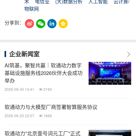
术
电信业
(大)数据分析
人工智能
云计算/
物联网
分享到：
企业新闻室
AI筑基，聚智共赢｜软通动力数字
基础设施服务线2026伙伴大会成功
举办
2026-06-30 14:41
2193
软通动力与大模型厂商签署智算服务协议
2026-06-25 22:07
1666
软通动力"北京壹号词元工厂"正式