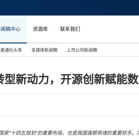
新闻稿中心
资源库
联系我们
美通社头条
多媒体新闻稿
上市公司新闻稿
国际消费电子展(CES)
汽车与交通
中国大陆
转型新动力，开源创新赋能数
投资并购
能源化工与环保
马来西亚
世界移动通信大会
教育与人力资源
澳大利亚
人工智能
体育
汉诺威工业博览会
广告营销传媒
国家"十四五规划"的重要布局，也是我国强根筑魂的重要抓手。