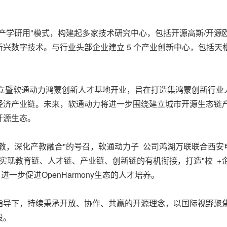
产学研用"模式，构建起多家技术研究中心，包括开源高斯/开源
兴数字技术。与行业头部企业建立 5 个产业创新中心，包括
成立暨软通动力鸿蒙创新人才基地开业，旨在打造集鸿蒙创新行
经济产业链。未来，软通动力将进一步围绕建立城市开源生态链
开源生态。
教，深化产教融合"的号召，软通动力子 公司鸿湖万联联合西
实现教育链、人才链、产业链、创新链的有机衔接，打造"校 +企
一步促进OpenHarmony生态的人才培养。
导下，持续秉承开放、协作、共赢的开源理念，以国际视野聚焦
设。