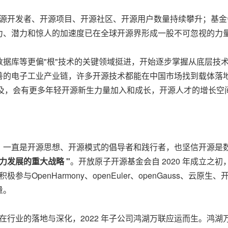
国开源开发者、开源项目、开源社区、开源用户数量持续攀升；基
力、潜力和惊人的加速度已在全球开源界形成一股不可忽视的力
据库等更偏"根"技术的关键领域挺进，开始逐步掌握从底层技
善的电子工业产业链，许多开源技术都能在中国市场找到载体落地
的普及，会有更多年轻开源新生力量加入和成长，开源人才的增长空
，一直是开源思想、开源模式的倡导者和践行者，也坚信开源是
力发展的重大战略 "
。开放原子开源基金会自 2020 年成立之
与OpenHarmony、openEuler、openGauss、云原
量。
ny在行业的落地与深化，2022 年子公司鸿湖万联应运而生。鸿湖