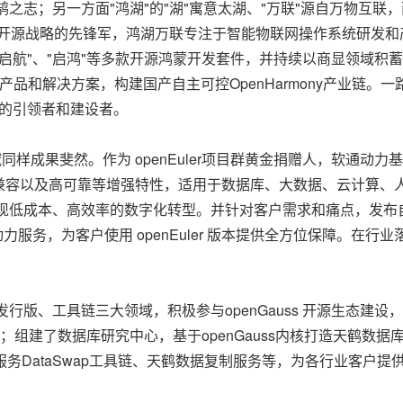
愿与鸿鹄之志；另一方面"鸿湖"的"湖"寓意太湖、"万联"源自万物
开源战略的先锋军，鸿湖万联专注于智能物联网操作系统研发和产业化
扬帆"、"启航"、"启鸿"等多款开源鸿蒙开发套件，并持续以商显领
mony产品和解决方案，构建国产自主可控OpenHarmony产业
坚定的引领者和建设者。
等领域同样成果斐然。作为 openEuler项目群黄金捐赠人，软通动力
兼容以及高可靠等增强特性，适用于数据库、大数据、云计算、
成本、高效率的数字化转型。并针对客户需求和痛点，发布自有操作系
 by 软通动力服务，为客户使用 openEuler 版本提供全方位保
s商业发行版、工具链三大领域，积极参与openGauss 开源生态建设
茅；组建了数据库研究中心，基于openGauss内核打造天鹤数据库
移服务DataSwap工具链、天鹤数据复制服务等，为各行业客户