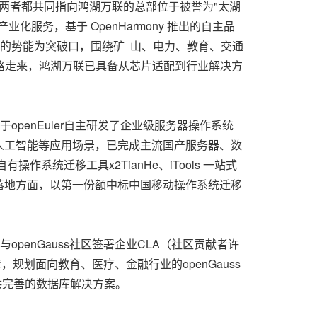
互联，两者都共同指向鸿湖万联的总部位于被誉为"太湖
服务，基于 OpenHarmony 推出的自主品
域积蓄的势能为突破口，围绕矿 山、电力、教育、交通
链。一路走来，鸿湖万联已具备从芯片适配到行业解决方
基于openEuler自主研发了企业级服务器操作系统
人工智能等应用场景，已完成主流国产服务器、数
统迁移工具x2TianHe、iTools 一站式
障。在行业落地方面，以第一份额中标中国移动操作系统迁移
，与openGauss社区签署企业CLA（社区贡献者许
，规划面向教育、医疗、金融行业的openGauss
提供完善的数据库解决方案。