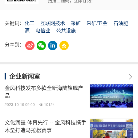
扫描二维码，立即订阅！
关键词：
化工
互联网技术
采矿
采矿/五金
石油能
源
电信业
公共设施
分享到：
企业新闻室
金风科技发布多款全新海陆旗舰产
品
2023-10-19 09:00
10124
文化润疆 体育先行 -- 金风科技携手
木垒打造马拉松赛事