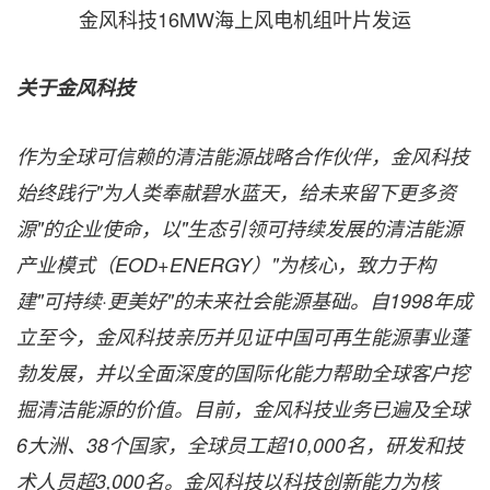
金风科技16MW海上风电机组叶片发运
关于金风科技
作为全球可信赖的清洁能源战略合作伙伴，金风科技
始终践行"为人类奉献碧水蓝天，给未来留下更多资
源"的企业使命，以"生态引领可持续发展的清洁能源
产业模式（
EOD+ENERGY
）"为核心，致力于构
建"可持续·更美好"的未来社会能源基础。自
1998
年成
立至今，金风科技亲历并见证中国可再生能源事业蓬
勃发展，并以全面深度的国际化能力帮助全球客户挖
掘清洁能源的价值。目前，金风科技业务已遍及全球
6
大洲、
38
个国家，全球员工超
10,000
名，研发和技
术人员超
3,000
名。金风科技以科技创新能力为核