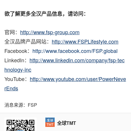
欲了
解更多全汉产品信息，请访问：
官网：
http://www.fsp-group.com
全汉品牌产品网站：
http://www.FSPLifestyle.com
Facebook：
http://www.facebook.com/FSP.global
LinkedIn：
http://www.linkedin.com/company/fsp-tec
hnology-inc
YouTube：
http://www.youtube.com/user/PowerNeve
rEnds
消息来源：FSP
全球TMT