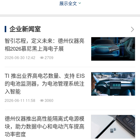
展示全文
全球TMT
微信公众号“全球TMT”发布全球互联网、科
技、媒体、通讯企业的经营动态、财报信
企业新闻室
息、企业并购消息。扫描二维码，立即订
阅！
智引芯程，定义未来：德州仪器亮
相2026慕尼黑上海电子展
2026-06-30 12:42
2709
关键词：
汽车
电脑/电子
互联网技术
半导体
电信
业
运输业
TI 推出业界高电芯数量、支持 EIS
分享到：
的电池监测器，为电池管理系统注
入智能
2026-06-11 11:58
3060
德州仪器推出高性能隔离式电源模
块，助力数据中心和电动汽车提高
功率密度