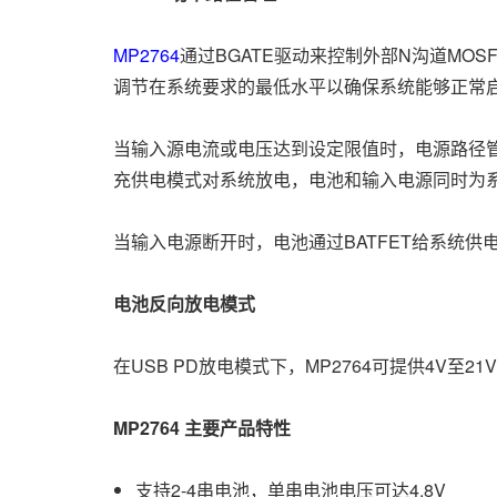
MP2764
通过BGATE驱动来控制外部N沟道MO
调节在系统要求的最低水平以确保系统能够正常启
当输入源电流或电压达到设定限值时，电源路径
充供电模式对系统放电，电池和输入电源同时为
当输入电源断开时，电池通过BATFET给系统供
电池反向放电模式
在USB PD放电模式下，MP2764可提供4V至2
MP2764
主要产品特性
支持2-4串电池，单串电池电压可达4.8V