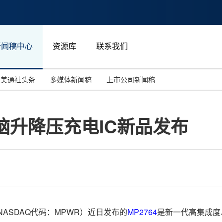
新闻稿中心
资源库
联系我们
美通社头条
多媒体新闻稿
上市公司新闻稿
国际消费电子展(CES)
汽车与交通
中国大陆
脑升降压充电IC新品发布
投资并购
能源化工与环保
马来西亚
世界移动通信大会
教育与人力资源
澳大利亚
人工智能
体育
汉诺威工业博览会
广告营销传媒
统（NASDAQ代码：MPWR）近日发布的
MP2764
是新一代高集成度