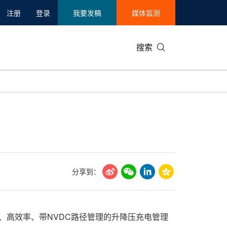
注册
登录
我要发稿
媒体监测
搜索
可持续发展
IT科技与互联网
日本
中国国际
零售业
韩国
碳中和
娱乐时尚与艺术
新加坡
企业扩张
环境
泰国
新质生产力
健康与医疗制药
财报
农业与制
美国临床肿瘤学会(ASCO)
通信业
企业社会
旅游与酒
分享到：
世界杯
会展
中国国际
房地产建
、高效率、带NVDC路径管理的升降压充电管理