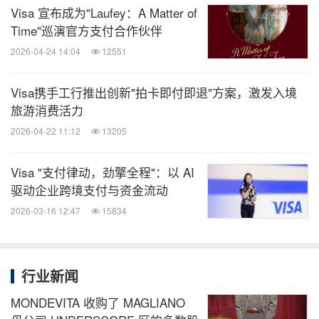
课程培训，这些女性小微企业家的自身以及她们的企
Visa 宣布成为"Laufey：A Matter of
Time"巡演官方支付合作伙伴
业正在发生的积极改变。今年是冬奥会、冬残奥会冲
2026-04-24 14:04
12551
刺的关键年，北京体育大学目前已全面、积极投入到
冬奥的备战和服务工作中，我们也将一如既往地发挥
Visa携手工行推出创新"拍卡即付即退"方案，激发入境
自身的人才与资源优势，为‘冬奥有她’项目提供课程
旅游消费活力
支撑与智库支持，持续提升女性小微企业家对接奥运
2026-04-22 11:12
13205
机遇的内在能力。”
Visa "支付律动，劲擎全程"：以 AI
驱动企业跨境支付与资金流动
2026-03-16 12:47
15834
行业新闻
MONDEVITA 收购了 MAGLIANO