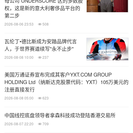
母公司 UNDERSCORE 区的多数股
权，这是新的意大利奢侈品平台的
第二步
2026-08-06 23:53
508
Visa全球高级副总裁、大中华区总裁于雪莉致辞
瓦伦丁•德比斯成为安踏品牌代言
Visa全球高级副总裁、大中华区总裁于雪莉在致辞中
人，于世界赛道续写"永不止步"
说：“过去60多年间，Visa一直致力于构建开放的合
2026-08-08 10:00
237
作关系，我们相信，包容性经济可以使每个人在任何
美国万通证券宣布完成其客户YXT.COM GROUP
地方都得到提升。作为奥运会和残奥会的全球合作伙
HOLDING Ltd（纳斯达克股票代码：YXT）105万美元的
伴，Visa希望借助这一体育盛事，为奥运举办地的经
注册直接发行
济发展做出贡献。在中国妇女发展基金会、北京体育
2026-08-08 05:00
623
大学等合作伙伴的大力支持下，‘冬奥有她’项目希望
能够推动京津冀地区的一体化发展，而我们也期待为
中国线控底盘领导者拿森科技成功登陆香港交易所
更多女性小微企业家带来能力提升，帮助她们对接冬
2026-08-07 22:20
709
奥机遇。未来，Visa将持续发挥自身网络与技术优