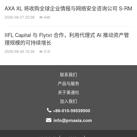
AXA XL 将收购全球企业情报与网络安全咨询公司 S-RM
势，与合作伙伴持续赋能女性小微企业，为当地社区
2026-08-07 22:08
448
的包容与可持续发展贡献价值。”
IIFL Capital 与 Flytxt 合作，利用代理式 AI 推动资产管
理规模的可持续增长
2026-08-06 16:39
316
联系我们
产品与服务
关于美通社
加入我们
+86-010-59539500
info@prnasia.com
女性小微企业创业代表，前短道速滑世锦赛冠军肖涵
分享创业心得