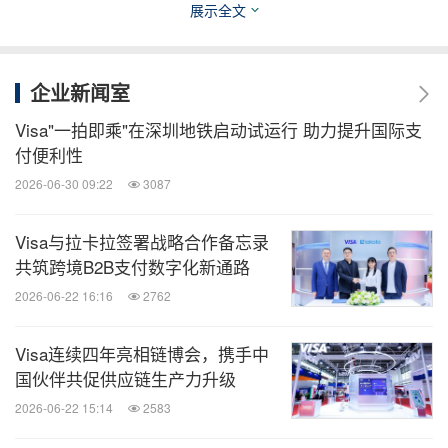
展示全文
企业新闻室
Visa"一拍即乘"在深圳地铁启动试运行 助力提升国际支
付便利性
2026-06-30 09:22
3087
Visa与拉卡拉签署战略合作备忘录
共筑跨境B2B支付数字化新通路
2026-06-22 16:16
2762
北京体育大学副校长张健致辞
Visa连续四年亮相链博会，携手中
北京体育大学张健副校长表示：“《“冬奥有她”——女
国伙伴共促供应链生产力升级
性小微企业赋能课程效果评估报告》的结果令人振
2026-06-22 15:14
2583
奋，我们十分欣喜地看到，通过参与量身定制的赋能