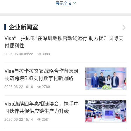
展示全文
相关链接：
https://usa.visa.com
企业新闻室
全球TMT
Visa"一拍即乘"在深圳地铁启动试运行 助力提升国际支
微信公众号“全球TMT”发布全球互联网、科
付便利性
技、媒体、通讯企业的经营动态、财报信
2026-06-30 09:22
3083
息、企业并购消息。扫描二维码，立即订
阅！
Visa与拉卡拉签署战略合作备忘录
共筑跨境B2B支付数字化新通路
关键词：
财经/金融
电脑/电子
电子商务
高科技安全
2026-06-22 16:16
2760
金融科技
分享到：
Visa连续四年亮相链博会，携手中
国伙伴共促供应链生产力升级
2026-06-22 15:14
2581