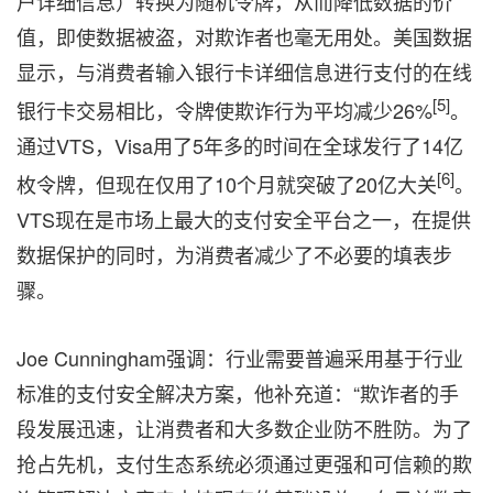
户详细信息）转换为随机令牌，从而
降低
数据
的价
值，
即使
数据
被盗，对欺诈者也毫无用处。美国数据
显示，与消费者输入银行卡详细信息进行支付的在线
[5]
银行卡交易相比，令牌使欺诈行为平均减少26%
。
通过VTS，Visa用了5年多的时间在全球发行了14亿
[6]
枚令牌，但现在仅用了10个月就突破了20亿大
关
。
VTS现在是市场上最大的支付安全平台之一，在提供
数据保护的同时，为消费者减少了不必要的填表步
骤。
Joe Cunningham强调
：行业
需要
普遍
采用基于行业
标准的支付安全解决方案，他补充道：“欺诈者的手
段发展迅速，让消费者和大多数企业防不胜防。为了
抢占先机，支付生态系统必须通过更强和可信赖的欺