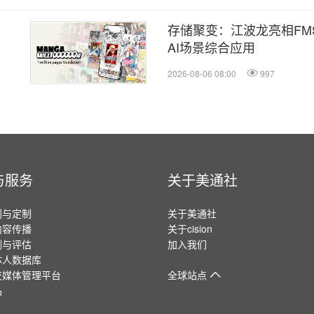
存储聚变：江波龙亮相FMS
AI场景综合应用
2026-08-06 08:00
997
与服务
关于美通社
划与定制
关于美通社
内容传播
关于cision
测与评估
加入我们
体人数据库
交媒体管理平台
全球站点
品