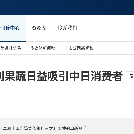
新闻稿中心
资源库
联系我们
美通社头条
多媒体新闻稿
上市公司新闻稿
国际消费电子展(CES)
汽车与交通
中国大陆
利果蔬日益吸引中日消费者
投资并购
能源化工与环保
马来西亚
简
世界移动通信大会
教育与人力资源
澳大利亚
人工智能
体育
汉诺威工业博览会
广告营销传媒
日本和中国台湾宣传推广意大利果蔬的卓越品质。