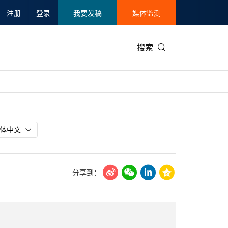
注册
登录
我要发稿
媒体监测
搜索
可持续发展
IT科技与互联网
日本
中国国际
零售业
韩国
碳中和
娱乐时尚与艺术
新加坡
企业扩张
环境
泰国
体中文
新质生产力
健康与医疗制药
财报
农业与制
美国临床肿瘤学会(ASCO)
通信业
企业社会
旅游与酒
分享到：
世界杯
会展
中国国际
房地产建