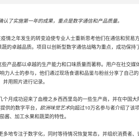
确认了实施第一年的成果，重点是数字通信和产品质量。
-- 世界在疫情之年发生的转变迫使专业人士重新思考他们在通信和贸易
果蔬的卓越品质。项目以创新型数字通信战略为重点，成功保持
些产品都以卓越的生产能力和口味质量而著称。用户在社交媒体
力人士的参与，他们通过现场食谱和品鉴与粉丝分享了自己的品味体
品，并用照片进行记录。
前几个月成功迎来了血橙之乡西西里岛的一些生产商，并在中国
stica展会提供的数字平台，
欧洲味
觉艺术
向超过10万名参与者介绍了该
番茄酱、加工水果和蔬菜的特性。
将更多地专注于数字化，同时等待情况恢复常态，并组织消费者