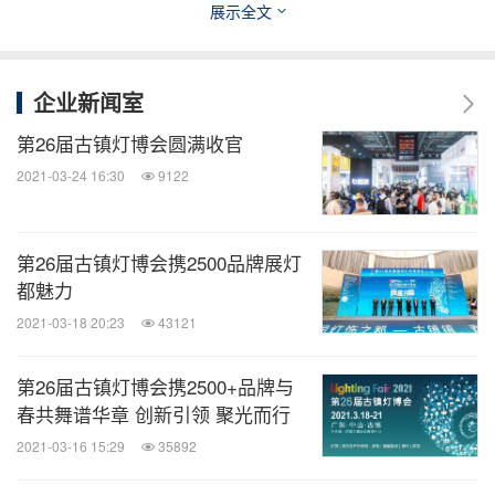
展示全文
om
微信公众号：古镇灯博会
企业新闻室
消息来源：中国古镇国际灯饰博览会
第26届古镇灯博会圆满收官
相关链接：
2021-03-24 16:30
9122
http://www.denggle.com
第26届古镇灯博会携2500品牌展灯
全球TMT
都魅力
微信公众号“全球TMT”发布全球互联网、科
2021-03-18 20:23
43121
技、媒体、通讯企业的经营动态、财报信
息、企业并购消息。扫描二维码，立即订
阅！
第26届古镇灯博会携2500+品牌与
春共舞谱华章 创新引领 聚光而行
2021-03-16 15:29
35892
关键词：
电脑/电子
建造/建筑
电子组件
家具业
家
用设备
日用品