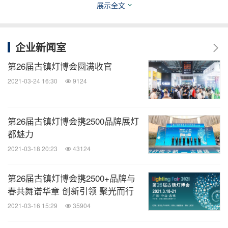
展示全文
微信公众号“知消”发布全球消费品、零售、时
尚、物流行业最新动态。扫描二维码，立即
订阅！
企业新闻室
第26届古镇灯博会圆满收官
关键词：
建造/建筑
家居装饰
家用设备
日用品
零售
2021-03-24 16:30
9124
业
分享到：
第26届古镇灯博会携2500品牌展灯
都魅力
2021-03-18 20:23
43124
第26届古镇灯博会携2500+品牌与
春共舞谱华章 创新引领 聚光而行
2021-03-16 15:29
35904