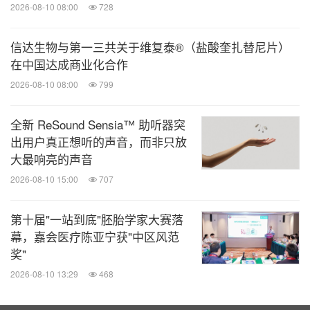
表
诺和诺德全球高级副总裁兼大中国区总裁蔡琰
2026-08-10 08:00
728
示："连续四年参展链博会，让我们更加深刻地感受
到开放合作对产业链创新发展的重要意义。面向未
信达生物与第一三共关于维复泰®（盐酸奎扎替尼片）
在中国达成商业化合作
来，诺和诺德将继续以研发、生产、运营'全链协
2026-08-10 08:00
799
同'模式，奔赴患者所需，携手产业链上下游合作伙
伴，共同构建覆盖疾病预防、诊断、治疗和长期管理
全新 ReSound Sensia™ 助听器突
的健康生态体系。"
出用户真正想听的声音，而非只放
大最响亮的声音
关于诺和诺德
2026-08-10 15:00
707
第十届"一站到底"胚胎学家大赛落
诺和诺德公司成立于1923年，是一家全球领先的生物
幕，嘉会医疗陈亚宁获"中区风范
制药公司
总部位于丹麦。立足于在糖尿病领域的百
，
奖"
年传承，我们的使命是驱动改变，携手战胜严重慢性
2026-08-10 13:29
468
疾病。为达成这一目标，我们引领科研突破，扩大公
司药物可及性，并致力于预防及最终治愈疾病。诺和