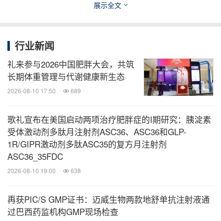
产能力，满足患者多元化用药需求。天津生产厂还在
展示全文
生产流程当中广泛应用人工智能技术进行流程分析、
产品检测与生产优化，持续提升整体生产效率与运营
行业新闻
水平。
礼来参与2026中国肥胖大会，共筑
长期体重管理与代谢健康新生态
作为一家致力于可持续发展的企业，诺和诺德设立了
2026-08-10 17:50
689
实现"环境零影响"的目标，承诺到2045年实现全价值
链的净零排放。天津生产厂已于2015年实现100%可
歌礼宣布在美国启动两项治疗肥胖症的I期研究：胰淀素
再生能源供电。2023年初以来，其受控废弃物循环利
受体激动剂多肽月注射剂ASC36、ASC36和GLP-
用率从28%大幅提升至70%以上。同时，天津生产厂
1R/GIPR激动剂多肽ASC35的复方月注射剂
ASC36_35FDC
还建立了"循环零污染"评估模型，积极探索运用数字
2026-08-10 19:00
638
化和智能化技术开展节能减排，为医药行业绿色高质
量发展注入新动能。
再获PIC/S GMP证书：迈威生物两款地舒单抗注射液通
过巴西药监机构GMP现场检查