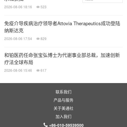
解。
2026-08-06 18:16
523
：研究达到了主
– 用于慢性
TED
的
REVEAL-2
研究
要终点，治疗效果具有高度统计学意义。
免疫介导疾病治疗领导者Attovia Therapeutics成功登陆
elegrobart Q4W和Q8W两个治疗组在第24周时，
纳斯达克
眼球突出应答率分别达到50%和54%，具有统计学
2026-08-06 17:54
829
显著性和临床意义，而安慰剂组为15%。此外，
和铂医药任命张宝弘博士为代谢事业部总裁，加速创新
Q4W组还为慢性TED患者提供了有意义的复视完
疗法全球布局
全缓解。
2026-08-06 15:46
617
2026
年预期重要里程碑事件
联系我们
预期的临床开发和数据公布
产品与服务
关于美通社
加入我们
全球管线
+86-010-59539500