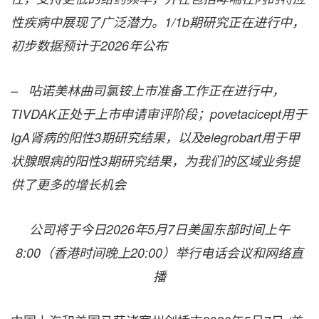
性疾病中展现了广泛潜力。
1/1b
期研究正在进行中，
初步数据预计于
2026
年公布
– 呫诺美林曲司氯铵上市准备工作正在进行中，
TIVDAK正处于上市申请审评阶段；povetacicept用于
IgA肾病的阳性3期研究结果，以及elegrobart用于甲
状腺眼病的阳性3期研究结果，为我们的区域业务提
供了更多的增长机会
公司将于今日
2026
年
5
月
7
日美国东部时间上午
8:00
（香港时间晚上
20:00
）举行电话会议和网络直
播