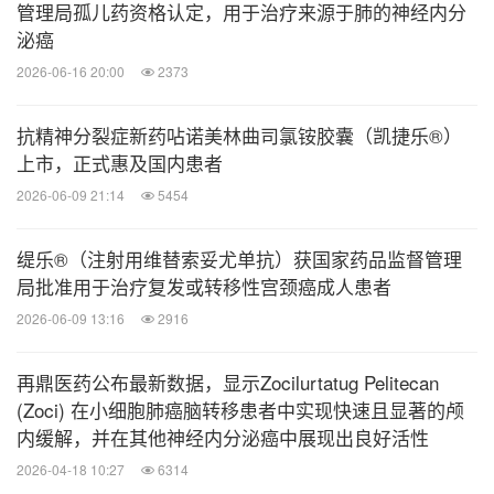
析获得阳性结果。该研究达到了其主要终点，
管理局孤儿药资格认定，用于治疗来源于肺的神经内分
povetacicept治疗组患者的24小时尿蛋白肌酐比值
泌癌
（UPCR）较基线降低了52.0%，与安慰剂相比，
2026-06-16 20:00
2373
UPCR降低了49.8%，具有统计学显著性和临床意
抗精神分裂症新药呫诺美林曲司氯铵胶囊（凯捷乐®）
义（p<0.0001）。Povetacicept总体安全且耐受性
上市，正式惠及国内患者
良好。再鼎医药在大中华区参与了这项全球3期研
2026-06-09 21:14
5454
究。
：再鼎医药合作伙伴
– 原发性膜性肾病（
pMN
）
缇乐®（注射用维替索妥尤单抗）获国家药品监督管理
Vertex已完成全球关键性2/3期OLYMPUS研究的2
局批准用于治疗复发或转移性宫颈癌成人患者
期部分患者入组，并已启动该研究的3期部分。再
2026-06-09 13:16
2916
鼎医药在大中华区参与了这项全球研究。
再鼎医药公布最新数据，显示Zocilurtatug Pelitecan
(Zoci) 在小细胞肺癌脑转移患者中实现快速且显著的颅
Elegrobart
（胰岛素样生长因子
1
受体抑制剂
,
皮下
内缓解，并在其他神经内分泌癌中展现出良好活性
：再鼎医药合作伙伴Viridian Therapeutics
注射）
2026-04-18 10:27
6314