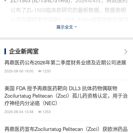
2026年4月，再鼎医药
ZL-1503 (IL-13/IL-31Rα)
：
公布了ZL-1503临床前研究的最新数据，数据表明
公司内部研发的这款IL-13/IL-31Rα双特异性抗体可
展示全文
能持续抑制特应性疾病引起的剧烈瘙痒和炎症。这
些发现进一步证实了ZL-1503成为治疗中重度特应
性皮炎及其他IL-13和IL-31驱动的疾病的同类首创
企业新闻室
疗法的潜力。一项全球1/1b期研究正在进行中，再
再鼎医药公布2026年第二季度财务业绩及近期公司进展
鼎医药预计将于2026年下半年公布其全球1期部分
2026-08-06 19:00
1230
的首次人体数据。
美国 FDA 授予再鼎医药靶向 DLL3 抗体药物偶联物
Povetacicept (APRIL/BAFF):
Zocilurtatug Pelitecan（Zoci）孤儿药资格认定，用于治
疗神经内分泌癌（NEC）
：2026年3月，再鼎医药合作伙
– IgA
肾病
(IgAN)
2026-08-04 13:48
1353
伴Vertex公布povetacicept用于IgA肾病的全球3期
RAINIER临床研究中所预先设定的第36周中期分
再鼎医药宣布Zocilurtatug Pelitecan（Zoci）获欧洲药品