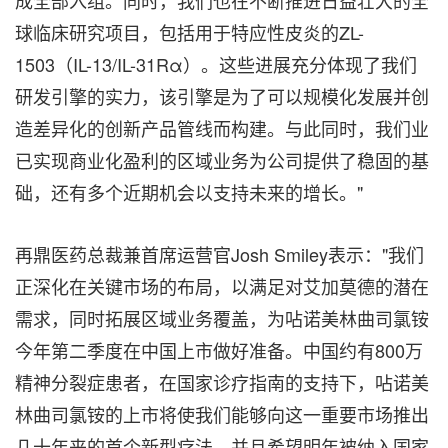
成全部入组。同时，我们也在不断推进日益壮大的全
球临床研究项目，包括用于特应性皮炎的ZL-
1503（IL-13/IL-31Rα）。这些进展充分体现了我们
研发引擎的实力，该引擎是为了可以规模化发展并创
造差异化的创新产品管线而构建。与此同时，我们业
已实现商业化盈利的区域业务为公司提供了稳固的基
础，还有多个近期机会以支持未来的增长。"
再鼎医药总裁兼首席运营官Josh Smiley表示："我们
正深化在关键市场的布局，以满足对艾加莫德的潜在
需求，同时拓展区域业务覆盖，为呫诺美林曲司氯铵
今年第二季度在中国上市做好准备。中国约有800万
精神分裂症患者，在国家诊疗指南的支持下，呫诺美
林曲司氯铵的上市将使我们能够向这一重要市场推出
几十年来的首个新型疗法，并且希望明年被纳入国家