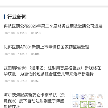
公布了elegrobart两个关键性3期临床研究（分别为
用于活动性甲状腺眼病（TED）的REVEAL-1研究
和用于慢性TED的REVEAL-2研究）的阳性主要结
行业新闻
果。Elegrobart在两项研究中总体耐受性良好。再
再鼎医药公布2026年第二季度财务业绩及近期公司进展
鼎医药从Zenas BioPharma处获得在大中华区开发
2026-08-06 19:00
1230
和商业化elegrobart的独家授权，并且目前正在大
礼邦医药AP301新药上市申请获国家药监局受理
中华区开展一项3期桥接研究。
：研究达到了
2026-08-07 18:37
– 用于活动性
404
TED
的
REVEAL-1
研究
主要终点，治疗效果具有高度统计学意义。
武田瑞唯抒®（通用名：注射用替度格鲁肽）新规格在
elegrobart每4周一次给药方案（Q4W）和每8周一
华获批，为更低龄短肠综合征患儿带来治疗新选择
次给药方案（Q8W）均显示出快速起效，在第24
2026-08-06 22:08
550
周时，眼球突出应答率分别达到具有临床意义的
54%和63%，而安慰剂组为18%。此外，Q4W给
阿尔茨海默病新药仑卡奈单抗（乐
意保®）皮下自动注射剂型于博鳌
药组的活动性TED患者获得了有意义的复视完全缓
乐城获批