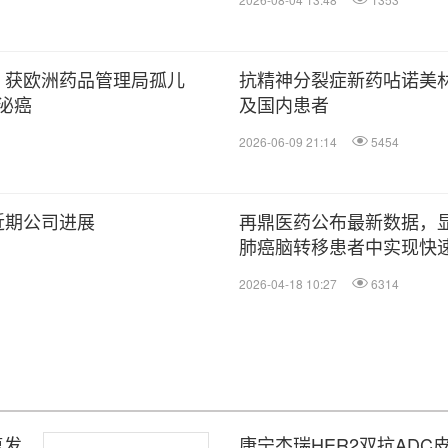
（Zoci）获欧洲药品管理局孤儿
抗精神分裂症新药呫诺美
泌癌
及国内患者
2026-06-09 21:14
5454
近期公司进展
再鼎医药公布最新数据，显示Zocil
肺癌脑转移患者中实现快
癌中展现出良好活性
2026-04-18 10:27
6314
复发
康宁杰瑞HER2双抗ADC