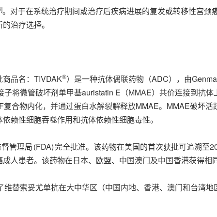
3]
。对于在系统治疗期间或治疗后疾病进展的复发或转移性宫颈
新的治疗选择。
®
品名：TIVDAK
）是一种抗体偶联药物（ADC），由Genm
将微管破坏剂单甲基auristatin E（MMAE）共价连接
-TF复合物内化，并通过蛋白水解裂解释放MMAE。MMAE破
体依赖性细胞吞噬作用和抗体依赖性细胞毒性。
督管理局 (FDA) 完全批准。该药物在美国的首次获批可追溯至
癌成人患者。该药物在日本、欧盟、中国澳门及中国香港获得相
购）获得了维替索妥尤单抗在大中华区（中国内地、香港、澳门和台