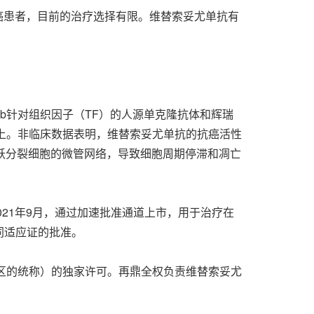
癌患者，目前的治疗选择有限。维替索妥尤单抗有
ab针对组织因子（TF）的人源单克隆抗体和辉瑞
到抗体上。非临床数据表明，维替索妥尤单抗的抗癌活性
坏活跃分裂细胞的微管网络，导致细胞周期停滞和凋亡
2021年9月，通过加速批准通道上市，用于治疗在
同适应证的批准。
湾地区的统称）的独家许可。再鼎全权负责维替索妥尤