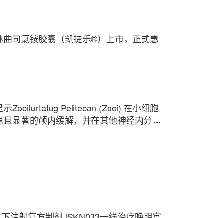
林曲司氯铵胶囊（凯捷乐®）上市，正式惠
urtatug Pelitecan (Zoci) 在小细胞
速且显著的颅内缓解，并在其他神经内分泌
皮下注射复方制剂JSKN033一线治疗晚期宫