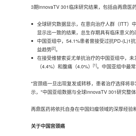
3期innovaTV 301临床研究结果，包括由
全球研究数据显示，在意向治疗人群（ITT）中，该研究达到
显示出一致的结果，总生存期具有临床意义的改善（HR:
中国亚组中，54.1%患者曾接受过抗PD-(
[2]
益趋势
。
在接受维替索妥尤单抗治疗的中国亚组中，未发
[1]
（4.4%）和腹痛（4.0%）
。中国亚组中最常见
"宫颈癌一旦出现复发或转移，患者治疗选择将非常有
示，"中国亚组数据与全球innovaTV 301
再鼎医药将依托自身在中国妇瘤领域的深厚经验
关于中国宫颈癌