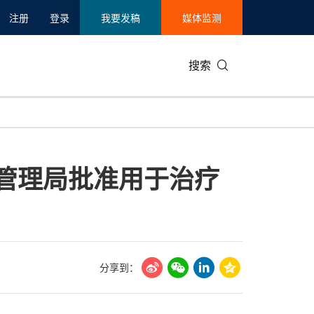
注册
登录
我要发稿
媒体监测
搜索
可持续发展
IT科技与互联网
日本
中国国际
零售业
韩国
管理局批准用于治疗
碳中和
娱乐时尚与艺术
新加坡
企业扩张
环境
泰国
新质生产力
健康与医疗制药
财报
农业与制
美国临床肿瘤学会(ASCO)
通信业
企业社会
旅游与酒
世界杯
会展
中国国际
房地产建
分享到：