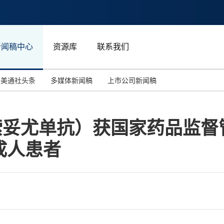
新闻稿中心
资源库
联系我们
美通社头条
多媒体新闻稿
上市公司新闻稿
国际消费电子展(CES)
汽车与交通
中国大陆
索妥尤单抗）获国家药品监督
投资并购
能源化工与环保
马来西亚
成人患者
世界移动通信大会
教育与人力资源
澳大利亚
人工智能
体育
汉诺威工业博览会
广告营销传媒