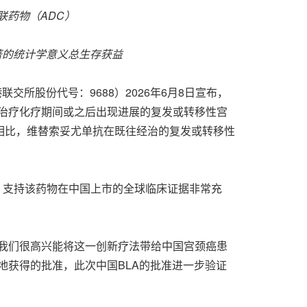
联药物（
ADC
）
著的统计学意义总生存获益
港联交所股份代号：9688）2026年6月8日宣布，
于治疗化疗期间或之后出现进展的复发或转移性宫
化疗相比，维替索妥尤单抗在既往经治的复发或转移性
，支持该药物在中国上市的全球临床证据非常充
我们很高兴能将这一创新疗法带给中国宫颈癌患
球多地获得的批准，此次中国BLA的批准进一步验证