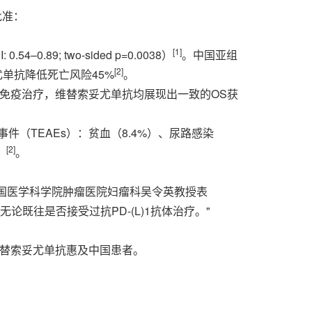
批准：
[1]
9; two-sided p=0.0038）
。中国亚组
[2]
索妥尤单抗降低死亡风险45%
。
受过免疫治疗，维替索妥尤单抗均展现出一致的OS获
（TEAEs）：贫血（8.4%）、尿路感染
[2]
）
。
/中国医学科学院肿瘤医院妇瘤科吴令英教授表
论既往是否接受过抗PD-(L)1抗体治疗。"
替索妥尤单抗惠及中国患者。