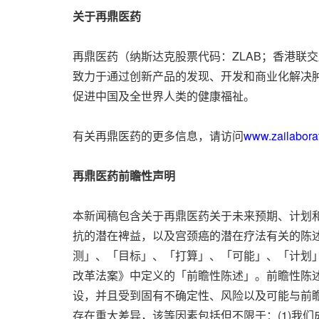
关于再鼎医药
再鼎医药（纳斯达克股票代码：ZLAB；香港联
致力于通过创新产品的发现、开发和商业化解决
促进中国及全世界人类的健康福祉。
有关再鼎医药的更多信息，请访问
www.zailab
再鼎医药前瞻性声明
本新闻稿包含关于再鼎医药关于未来预期、计划
抗的潜在裨益，以及宫颈癌的潜在疗法有关的陈
测」、「目标」、「打算」、「可能」、「计划」
改革法案》中定义的「前瞻性陈述」。前瞻性陈
设，并且受到固有不确定性、风险以及可能与前
存在重大差异，该等因素包括但不限于：(1)我们