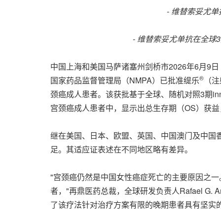
-
维替索妥尤单
-
维替索妥尤单抗在全球
3
中国上海和美国马萨诸塞州剑桥市
2026年6月9日
®
国家药品监督管理局（NMPA）已批准缇乐
（注
颈癌成人患者。该获批基于全球、随机对照3期in
宫颈癌成人患者中，显示出总生存期（OS）获
继在美国、日本、欧盟、英国、中国澳门及中国
足。其适应证表述在不同地区略有差异。
"宫颈癌仍然是中国女性癌症死亡的主要原因之
者，"再鼎医药总裁，全球研发负责人Rafael 
了该疗法针对治疗方案有限的晚期患者具有坚实