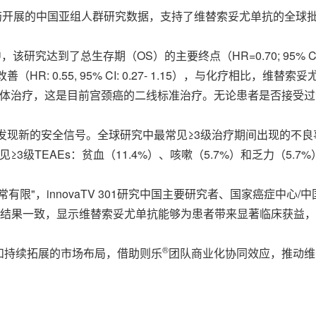
再鼎医药开展的中国亚组人群研究数据，支持了维替索妥尤单抗的全球
了总生存期（OS）的主要终点（HR=0.70; 95% CI: 0.54–0.8
 0.55, 95% CI: 0.27- 1.15），与化疗相比，维替
L)1抗体治疗，这是目前宫颈癌的二线标准治疗。无论患者是否接
现新的安全信号。全球研究中最常见≥3级治疗期间出现的不良事件
≥3级TEAEs：贫血（11.4%）、咳嗽（5.7%）和乏力（5.7%
限"，innovaTV 301研究中国主要研究者、国家癌症中心
研究整体结果一致，显示维替索妥尤单抗能够为患者带来显著临床获益，无
®
和持续拓展的市场布局，借助则乐
团队商业化协同效应，推动维