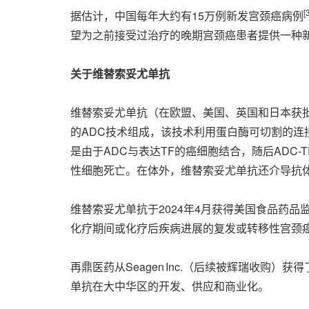
[
据估计，中国每年大约有15万例新发宫颈癌病例
望为之前接受过治疗的晚期宫颈癌患者提供一种
关于维替索妥尤单抗
维替索妥尤单抗（在欧盟、美国、英国和日本获批商
的ADC技术组成，该技术利用蛋白酶可切割的连接子
是由于ADC与表达TF的癌细胞结合，随后ADC
性细胞死亡。在体外，维替索妥尤单抗还介导抗
维替索妥尤单抗于2024年4月获得美国食品药品监
化疗期间或化疗后疾病进展的复发或转移性宫颈
再鼎医药从Seagen Inc.（后续被辉瑞收
单抗在大中华区的开发、供应和商业化。