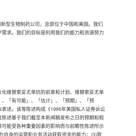
的创新型生物制药公司，总部位于中国和美国。我们
疗需求。我们的目标是利用我们的能力和资源努力
业化维替索妥尤单抗的前景和计划、维替索妥尤单
」、「有可能」、「估计」、「预期」、「预
表述。该等陈述构成《1995年美国私人证券诉讼
性陈述基于我们截至本新闻稿发布之日的预期和假
果可能受各种重要因素的影响而与前瞻性陈述所示
为自身的运营和业务活动获取资金的能力；(3)我