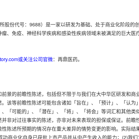
交所股份代号：9688）是一家以研发为基础、处于商业化阶段
肿瘤、免疫、神经科学疾病和感染性疾病领域未被满足的巨大医
oratory.com或关注公司官微
：再鼎医药。
和前景的前瞻性陈述，包括但不限于与我们在大中华区研发和商
述。该等前瞻性陈述可能包含诸如「旨在」、「预计」、「认为
、「可能的」、「潜在」、「将」、「将会」等词汇和其他类似
述并非对过往事实的陈述，亦非对未来表现的担保或保证。前瞻
瞻性陈述所预期的情况存在重大差异的情势变更的影响。实际结
成功商业化自身已获批上市产品并从中产生收入的能力；(2)我们