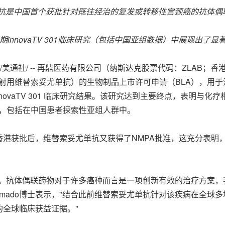
抗是中国首个获批针对既往经治的复发或转移性宫颈癌的抗体偶
期
innovaTV 301
临床研究（包括中国亚组数据）中展现出了显
/美通社/ -- 再鼎医药有限公司（纳斯达克股票代码：ZLAB；香
射用维替索妥尤单抗）的生物制品上市许可申请（BLA），用
novaTV 301 临床研究结果。该研究达到主要终点，表明与
益，包括在中国患者探索性亚组人群中。
香港获批后，维替索妥尤单抗又获得了NMPA批准，这充分表明
一。抗体偶联药物对于许多癌种而言是一项创新有效的治疗方案，
G. Amado博士表示，"结合此前维替索妥尤单抗针对该疾病在全
的全球临床获益证据。"