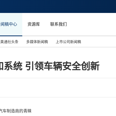
新闻稿中心
资源库
联系我们
美通社头条
多媒体新闻稿
上市公司新闻稿
国际消费电子展(CES)
汽车与交通
中国大陆
知系统 引领车辆安全创新
投资并购
能源化工与环保
马来西亚
世界移动通信大会
教育与人力资源
澳大利亚
人工智能
体育
汉诺威工业博览会
广告营销传媒
汽车制造商的青睐