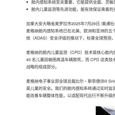
舱内感知系统至关重要，它能提供全面、灵敏
舱内儿童监测等先进功能，能有效保证乘客的
加拿大安大略省奥罗拉市
2025年7月29日
/美通社
麦格纳舱内感知系统已在北美、欧洲和亚洲的五
统（ADAS）安全评级的推动下，标普全球预测，从 2
麦格纳的舱内儿童监测（CPD）技术是核心舱内感
40 名儿童因被困高温车辆致死，而 CPD 
战略的组成部分。
麦格纳电子事业部全球总裁比尔・斯奈德(
Bill Sn
是儿童的安全。我们的舱内感知系统通过实时监
能改善车辆整体性能，以适配现代出行不断升级