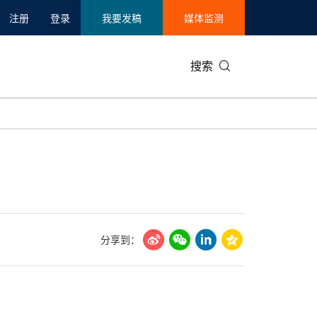
注册
登录
我要发稿
媒体监测
搜索
可持续发展
IT科技与互联网
日本
中国国际
零售业
韩国
碳中和
娱乐时尚与艺术
新加坡
企业扩张
环境
泰国
新质生产力
健康与医疗制药
财报
农业与制
美国临床肿瘤学会(ASCO)
通信业
企业社会
旅游与酒
分享到：
世界杯
会展
中国国际
房地产建