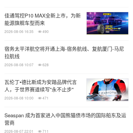
佳通驾控P10 MAX全新上市，为新
能源旗舰车型而来
2026-08-06 16:35
490
宿务太平洋航空将开通上海-宿务航线、复航厦门-马尼
拉航线
2026-08-08 10:07
628
瓦伦丁•德比斯成为安踏品牌代言
人，于世界赛道续写"永不止步"
2026-08-08 10:00
471
Seaspan 成为首家进入中国熊猫债市场的国际船东及运
营商
2026-08-07 22:01
711