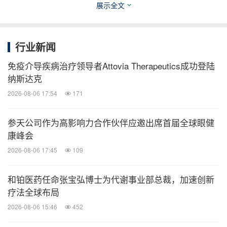
必将为全球健康产业注入更多中国智慧与中国方案。
展示全文
行业新闻
消息来源：食品展会网
免疫介导疾病治疗领导者Attovia Therapeutics成功登陆
纳斯达克
医药健闻
2026-08-06 17:54
171
微信公众号“医药健闻”发布全球制药、医疗、
大健康企业最新的经营动态。扫描二维码，
参天公司作为高影响力合作伙伴应邀出席首届全球眼健
立即订阅！
康峰会
2026-08-06 17:45
109
关键词：
财经/金融
生物科技
环保产品与服务
食品饮
料
绿色科技
健康护理与医院
医疗设备
医
和铂医药任命张宝弘博士为代谢事业部总裁，加速创新
疗药物
药物
零售业
疗法全球布局
2026-08-06 15:46
452
分享到：