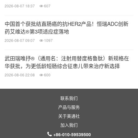
解。这些表述并非对未来发展的保证，会受到风险、
2026-08-07 18:37
607
不确性及其他因素的影响，有些乃超出本公司的控制
范围，难以预计。因此，受我们的业务、竞争环境、
中国首个获批结直肠癌的抗HER2产品！恒瑞ADC创新
政治、经济、法律和社会情况的未来变化及发展的影
药艾维达®第3项适应症落地
响，实际结果可能会与前瞻性表述所含资料有较大差
2026-08-07 09:07
1097
别。
武田瑞唯抒®（通用名：注射用替度格鲁肽）新规格在
华获批，为更低龄短肠综合征患儿带来治疗新选择
本公司、本公司董事及雇员代理概不承担 (a) 更正或
2026-08-06 22:08
600
更新本网站所载前瞻性表述的任何义务;及 (b) 若因任
何前瞻性表述不能实现或变成不正确而引致的任何责
任。
联系我们
产品与服务
关于美通社
加入我们
+86-010-59539500