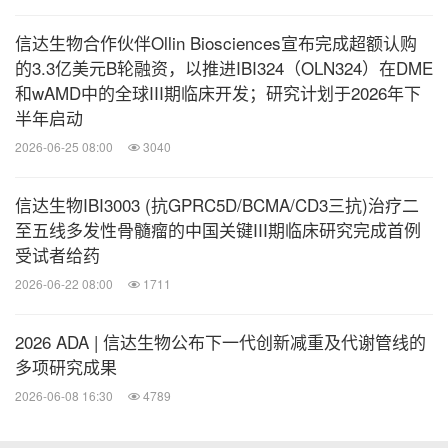
起高质量的生物药。截至目前，信达生物患者援助项
目已惠及20余万普通患者，药物捐赠总价值36亿元人
信达生物合作伙伴Ollin Biosciences宣布完成超额认购
的3.3亿美元B轮融资，以推进IBI324（OLN324）在DME
民币。信达生物希望和大家一起努力，提高中国生物
和wAMD中的全球III期临床开发；研究计划于2026年下
制药产业的发展水平，以满足百姓用药可及性和人民
半年启动
对生命健康美好愿望的追求。
2026-06-25 08:00
3040
详情请访问公司网站：www.innoventbio.com或公司
信达生物IBI3003 (抗GPRC5D/BCMA/CD3三抗)治疗二
领英账号
至五线多发性骨髓瘤的中国关键III期临床研究完成首例
www.linkedin.com/company/innovent-biolo
受试者给药
gics/
。
2026-06-22 08:00
1711
声明：
1.信达生物不推荐未获批的药品/适应症的使
2026 ADA | 信达生物公布下一代创新减重及代谢管线的
用。
多项研究成果
2026-06-08 16:30
4789
2.雷莫西尤单抗注射液（希冉择®）塞普替尼胶囊