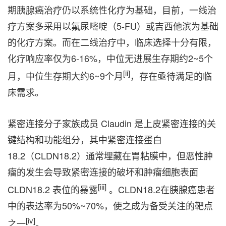
期胰腺癌治疗仍以系统性化疗为基础，目前，一线治
疗方案多采用以氟尿嘧啶（5-FU）或吉西他滨为基础
的化疗方案。而在二线治疗中，临床选择十分有限，
化疗响应率仅为6-16%，中位无进展生存期约2~5个
[ii]
月，中位生存期大约6~9个月
，存在亟待满足的临
床需求。
紧密连接分子家族成员 Claudin 是上皮紧密连接的关
键结构和功能组分，其中紧密连接蛋白
18.2（CLDN18.2）通常埋藏在胃粘膜中，但恶性肿
瘤的发生会导致紧密连接的破坏和肿瘤细胞表面
[iii]
CLDN18.2 表位的暴露
。CLDN18.2在胰腺癌患者
中的表达率为50%~70%，使之成为备受关注的靶点
[iv]
之一
。