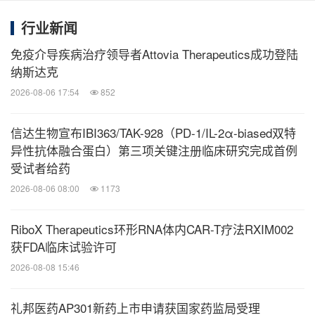
（睿妥®）和匹妥布替尼片（捷帕力®）由礼来公司
行业新闻
研发
免疫介导疾病治疗领导者Attovia Therapeutics成功登陆
前瞻性声明
纳斯达克
2026-08-06 17:54
852
本新闻稿所发布的信息中可能会包含某些前瞻性表
信达生物宣布IBI363/TAK-928（PD-1/IL-2α-biased双特
述。这些表述本质上具有相当风险和不确定性。在使
异性抗体融合蛋白）第三项关键注册临床研究完成首例
用"预期"、"相信"、"预测"、"期望"、"打算"及其他类
受试者给药
似词语进行表述时，凡与本公司有关的，目的均是要
2026-08-06 08:00
1173
指明其属前瞻性表述。本公司并无义务不断地更新这
些预测性陈述。
RiboX Therapeutics环形RNA体内CAR-T疗法RXIM002
获FDA临床试验许可
2026-08-08 15:46
这些前瞻性表述乃基于本公司管理层在做出表述时对
未来事务的现有看法、假设、期望、估计、预测和理
礼邦医药AP301新药上市申请获国家药监局受理