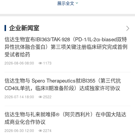
匹妥布替尼片（捷帕力®）和己二酸他雷替尼胶囊
展示全文
®
（达伯乐
）。目前，同时还有4个品种在NMPA审评
中，3个新药分子进入III期或关键性临床研究，另外
企业新闻室
还有17个新药品种已进入临床研究。
信达生物宣布IBI363/TAK-928（PD-1/IL-2α-biased双特
异性抗体融合蛋白）第三项关键注册临床研究完成首例
受试者给药
公司已与礼来、罗氏、赛诺菲、Adimab、Incyte和
2026-08-06 08:00
1173
MD Anderson 癌症中心等国际合作方达成30多项战
略合作。信达生物在不断自研创新药物、谋求自身发
信达生物与 Spero Therapeutics就IBI355（第三代抗
CD40L单抗，临床II期准备阶段）达成独家许可协议
展的同时，秉承经济建设以人民为中心的发展思想。
2026-07-14 18:00
2522
多年来，始终心怀科学善念，坚守"以患者为中心"，
心系患者并关注患者家庭，积极履行社会责任。公司
信达生物与礼来就唯择®（阿贝西利片）在中国大陆达
陆续发起、参与了多项药品公益援助项目，让越来越
成商业化合作协议
多的患者能够得益于生命科学的进步，买得到、用得
2026-06-30 12:00
2274