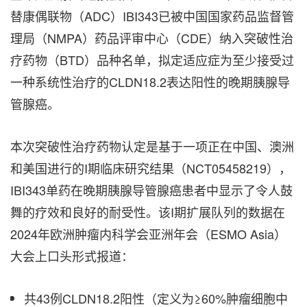
替康偶联物（ADC）IBI343已被中国国家药品监督管
理局（NMPA）药品评审中心（CDE）纳入突破性治
疗药物（BTD）品种名单，拟定适应症为至少接受过
一种系统性治疗的CLDN18.2表达阳性的晚期胰腺导
管腺癌。
本次突破性治疗药物认定是基于一项正在中国、澳洲
和美国进行的I期临床研究结果（NCT05458219），
IBI343单药在晚期胰腺导管腺癌患者中显示了令人鼓
舞的疗效和良好的耐受性。该I期扩展队列的数据在
2024年欧洲肿瘤内科学会亚洲年会（ESMO Asia）
大会上口头形式报道：
共43
例
CLDN18.2阳性（定义为≥60%肿瘤细胞中