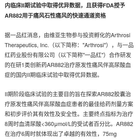
内临床II期试验中取得优异数据，且获得FDA授予
AR882用于痛风石性痛风的快速通道资格
据一品红消息，由维亚生物参与投资孵化的Arthrosi
Therapeutics, Inc.（以下简称："Arthrosi"），与一品
红药业股份有限公司（以下简称"一品红"）合作研发
的在研1类创新药AR882治疗原发性痛风伴高尿酸血
症的国内II期临床试验中取得优异数据。
II期阶段临床试验的主要目的旨在探索AR882胶囊治
疗原发性痛风伴高尿酸血症患者的最佳给药剂量方案
和初步评价其有效性及安全性。主要终点指标为治疗
8周时血清尿酸<360μmol/L的受试者百分比。AR882
在治疗6周时就体现出了卓越的有效性，75mg