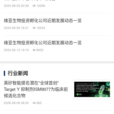
关于
2024-08-29 20:39
Arthrosi
12266
维亚生物投资孵化公司近期发展动态一览
Arthrosi Therapeutics, Inc.总部位于加利福尼亚州圣
2024-08-06 18:31
16542
迭戈，专注于开发AR882，这是一种潜在的同类最
佳、强效和选择性的新一代URAT1抑制剂，可降低痛
维亚生物投资孵化公司近期发展动态一览
风患者的血清尿酸水平，减少痛风发作和痛风石。痛
2024-06-12 19:19
8952
风仍然是一个巨大且不断增长的市场，仅在美国就有
约1300万痛风患者，其中约200万患有痛风石。在2
期研究中，AR882与 SOC相比显示出令人鼓舞的疗
行业新闻
效和安全性；在2b期研究中，AR882在完全消除痛风
英矽智能提名潜在"全球首创"
石方面也取得了令人瞩目的成果。目前，Arthrosi 正
Target Y 抑制剂ISM9077为临床前
候选化合物
在推进AR882的3期临床试验。
2026-08-06 08:30
965
关于
Antag Therapeutics