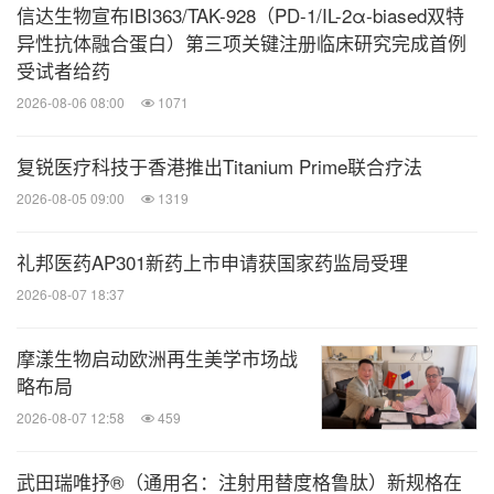
信达生物宣布IBI363/TAK-928（PD-1/IL-2α-biased双特
异性抗体融合蛋白）第三项关键注册临床研究完成首例
Antag Therapeutics是一家处于临床阶段的生物制药
受试者给药
公司，专注于通过GIP受体拮抗剂开发新型肥胖及心
2026-08-06 08:00
1071
脏代谢疾病的治疗方案。作为探索GIP受体拮抗剂潜
力的先锋，该公司致力于推动科学进步和改善患者健
复锐医疗科技于香港推出Titanium Prime联合疗法
康，提供针对未满足医疗需求的突破性解决方案。欲
2026-08-05 09:00
1319
了解更多信息，请访问
https://antagtherapeutics.co
礼邦医药AP301新药上市申请获国家药监局受理
m
。
2026-08-07 18:37
关于
Cybrexa Therapeutics
摩漾生物启动欧洲再生美学市场战
略布局
Cybrexa是一家处于临床阶段的私营生物技术公司，
2026-08-07 12:58
459
致力于开发新型不依赖抗原、靶向肿瘤的肽-药物偶
联物（PDC）疗法。公司由一群充满活力的生命科学
武田瑞唯抒®（通用名：注射用替度格鲁肽）新规格在