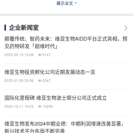
展示全文
括股权投资，并有资格获得高达10亿美元的临床前、
临床和商业里程碑付款，以及产品销售的特许权使用
企业新闻室
费。
颠覆传统、智药未来：维亚生物AIDD平台正式亮相，预
见药物研发「超维时代」
关于
Seraxis
2025-05-15 15:08
9147
Seraxis致力于为全球数百万正在与胰岛素依赖型糖
维亚生物投资孵化公司近期发展动态一览
尿病及其相关危及生命的并发症作斗争的人们带来革
2025-01-08 20:06
6347
新性疗法。Seraxis的主要项目SR-02是一种新型胰岛
替代疗法，适用于同时接受免疫抑制治疗的胰岛素依
国际化里程碑 维亚生物波士顿分公司正式成立
赖型糖尿病患者。这种疗法是Seraxis后续开发的无
2024-12-11 16:23
10299
需免疫抑制患者治疗方案的基础。欲了解更多信息，
请访问
www.seraxis.com
维亚生物发布2024中期业绩：中期利润增速改善显著，
新兴技术平台布局不断完善