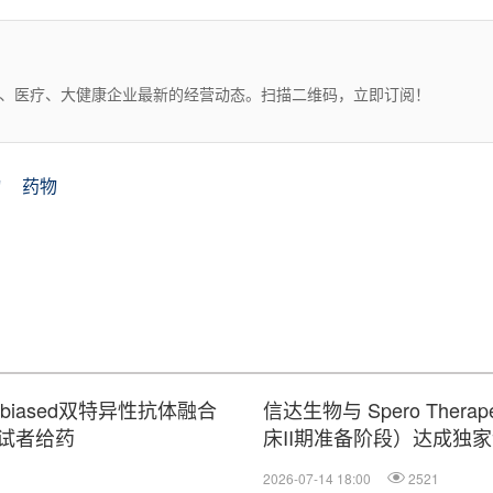
药、医疗、大健康企业最新的经营动态。扫描二维码，立即订阅！
物
药物
2α-biased双特异性抗体融合
信达生物与 Spero Thera
试者给药
床II期准备阶段）达成独
2026-07-14 18:00
2521