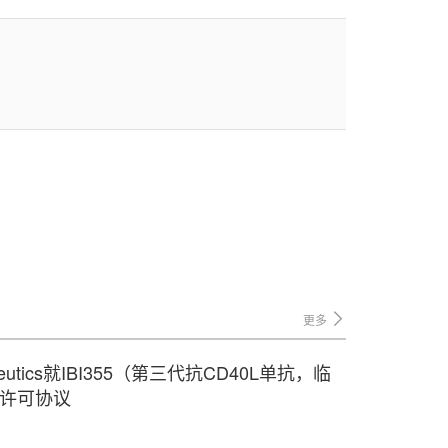
更多
peutics就IBI355（第三代抗CD40L单抗，临
家许可协议