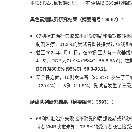
本项研究为Ia/Ib期研究，旨在评估IBI363
黑色素瘤队列研究结果（摘要编号：
9562）：
67例标准治疗失败或不耐受的局部晚期或转移性黑色素
制剂治疗；61.2%的受试者既往接受过≥2线系
截至2024年1月11日，在57例至少有一次基线后
41.5)，DCR为71.9% (95%CI: 58.5-83.0)；
在既
DCR为80.0% (95%CI: 59.3-93.2)。
安全性方面，16例受试者（23.9%）发生了三
（25.4%）；8例（11.9%）受试者发生了
肠癌队列研究结果（摘要编号：
3593）：
68例标准治疗失败或不耐受的局部晚期或转移性结直肠
试者MMR状态未知；76.5%的受试者既往接受