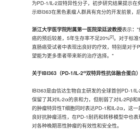
为PD-1/IL-2双特异性分子，初步研究结果
示IBI363在黑色素瘤人群具有充分的开发前景，
浙江大学医学院附属第一医院梁廷波教授
表示
：
[2]
癌的预后较差，5年生存率不足20%
。对于标准
直肠癌受试者中表现出良好的疗效，特别是对于PD
望能为更多患者带来新的治疗选择。"
α
关于
IBI363（PD-1/IL-2
双特异性抗体融合蛋白
IBI363是由信达生物自主研发的全球首创PD-1/I
保留了其对IL-2α的亲和力，但削弱了对IL-2Rβ
的肿瘤特异性T细胞同时表达PD-1和IL-2α，
良好抗肿瘤活性，在PD-1耐药和转移模型中也表
对各种晚期恶性肿瘤的有效性和安全性。