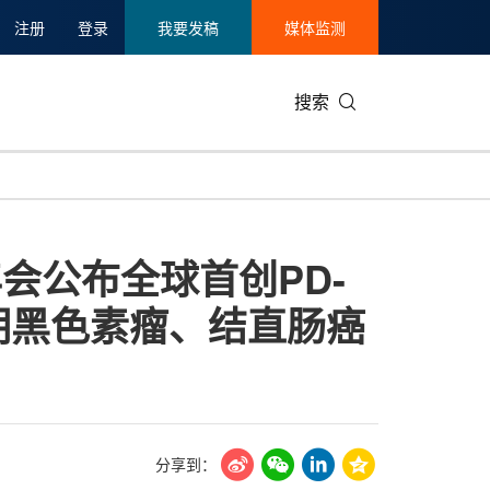
注册
登录
我要发稿
媒体监测
搜索
可持续发展
IT科技与互联网
日本
中国国际
零售业
韩国
会公布全球首创PD-
碳中和
娱乐时尚与艺术
新加坡
企业扩张
环境
泰国
疗晚期黑色素瘤、结直肠癌
新质生产力
健康与医疗制药
财报
农业与制
美国临床肿瘤学会(ASCO)
通信业
企业社会
旅游与酒
世界杯
会展
中国国际
房地产建
分享到：