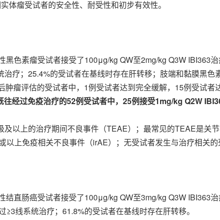
治疗晚期实体瘤受试者的安全性、耐受性和初步有效性。
瘤受试者接受了100μg/kg QW至2mg/kg Q3W IBI3
统治疗；25.4%的受试者在基线时存在肝转移；肢端和黏膜黑色素
肿瘤评估的受试者中，1例受试者达到完全缓解，15例受试者达到部分缓解
往经过免疫治疗的52例受试者中，25例接受1mg/kg Q2W IBI363治疗，
级及以上的治疗期间不良事件（TEAE）；最常见的TEAE是关节痛
三级或以上免疫相关不良事件（irAE）；无受试者发生与治疗相关
癌受试者接受了100μg/kg QW至3mg/kg Q3W IBI363
过≥3线系统治疗；61.8%的受试者在基线时存在肝转移。