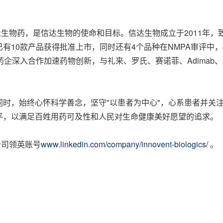
量生物药，是信达生物的使命和目标。信达生物成立于2011年
10款产品获得批准上市，同时还有4个品种在NMPA审评中，4
入合作加速药物创新，与礼来、罗氏、赛诺菲、Adimab、Incyt
时，始终心怀科学善念，坚守"以患者为中心"，心系患者并关
平，以满足百姓用药可及性和人民对生命健康美好愿望的追求。
公司领英账号
www.linkedin.com/company/innovent-biologics/
。
。