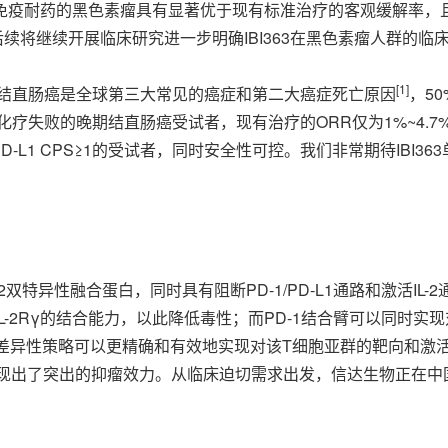
提示在免疫耐药的黑色素瘤具有显著优于现有标准治疗的客观缓解率
后续将继续开展临床研究进一步明确IBI363在黑色素瘤人群的临床
[1]
"结直肠癌是全球第三大常见的癌症和第二大癌症死亡原因
，5
化疗失败的晚期结直肠癌受试者，现有治疗的ORR仅为1%~4.7
-L1 CPS≥1的受试者，同时安全性可控。我们非常期待IBI3
）
L-2双特异性融合蛋白，同时具有阻断PD-1/PD-L1通路和激活IL-2
和IL-2Rγ的结合能力，以此降低毒性；而PD-1结合臂可以同时实
这一差异性策略可以更精确和有效地实现对该T细胞亚群的靶向和激活
现出了突出的抑瘤效力。从临床迫切需求出发，信达生物正在中国