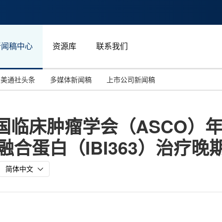
新闻稿中心
资源库
联系我们
美通社头条
多媒体新闻稿
上市公司新闻稿
国际消费电子展(CES)
汽车与交通
中国大陆
美国临床肿瘤学会（ASCO）年
投资并购
能源化工与环保
马来西亚
抗体融合蛋白（IBI363）治
世界移动通信大会
教育与人力资源
澳大利亚
人工智能
体育
简体中文
汉诺威工业博览会
广告营销传媒