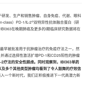
致力于研发、生产和销售肿瘤、自身免疫、代谢、眼科
α
s）PD-1/IL-2
双特异性抗体融合蛋白（研
IBI363在晚期肺癌及更多的I期临床研究数据将在
-2是最早被批准用于抗肿瘤治疗的免疫疗法之一，然
，并通过选择性激活扩增PD-1和CD25阳性的肿瘤
-2疗法的安全性顾虑。同时观察到，IBI363单药
以及多个其他类型肿瘤均看到了令人鼓舞的疗效信
疗迈入一个新时代，我们正积极推进下一代高潜力新