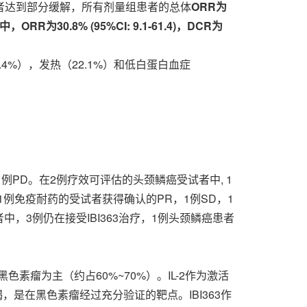
7例受试者达到部分缓解，所有剂量组患者的总体
ORR为
者中，ORR为30.8% (95%CI: 9.1-61.4)，DCR为
.4%），发热（22.1%）和低白蛋白血症
。
例PD。在2例疗效可评估的头颈鳞癌受试者中, 1
1例免疫耐药的受试者获得确认的PR，1例SD，1
中，3例仍在接受IBI363治疗，1例头颈鳞癌患者
瘤为主（约占60%~70%）。IL-2作为激活
是在黑色素瘤经过充分验证的靶点。IBI363作