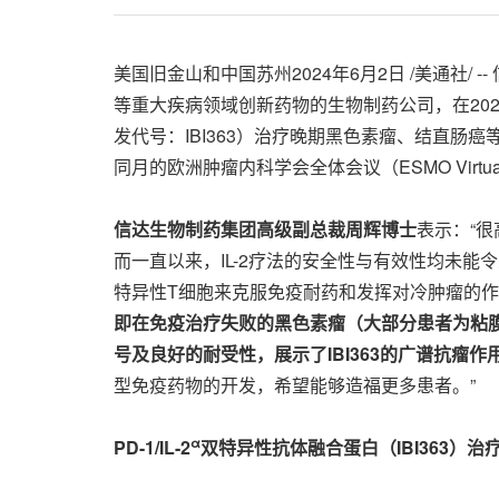
美国旧金山和中国苏州
2024年6月2日
/美通社/
等重大疾病领域创新药物的生物制药公司，在2024年美国
发代号：IBI363）治疗晚期黑色素瘤、结直肠癌等
同月的欧洲肿瘤内科学会全体会议（ESMO Virtua
信达生物制药集团高级副总裁周辉博士
表示：“很
而一直以来，IL-2疗法的安全性与有效性均未能令人
特异性T细胞来克服免疫耐药和发挥对冷肿瘤的
即在免疫治疗失败的黑色素瘤（大部分患者为粘
号及良好的耐受性，展示了IBI363的广谱抗瘤作
型免疫药物的开发，希望能够造福更多患者。”
α
PD-1/IL-2
双特异性抗体融合蛋白（IBI363）