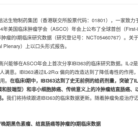
 -- 信达生物制药集团（香港联交所股票代码：01801），一家
临床肿瘤学会（ASCO）年会上公布了全球首创（First-in-clas
肿瘤的I期临床研究数据（研究登记号：NCT05460767）。关于
l Plenary）上以口头形式报告。
高兴能够在ASCO年会上首次分享IBI363的临床研究数据。IL
满意。IBI363通过IL-2Rα 偏向的改造达到了降低毒性的作用
作用。
在临床I期中，IBI363达到了史无前例的给药剂量，突破了IL
膜和肢端型）和非小细胞肺癌、传统意义上的冷肿瘤结直肠癌、
用。
我们将持续跟进IBI363的临床数据更新。随着肿瘤免疫治
治疗晚期黑色素瘤、结直肠癌等肿瘤的I期临床数据