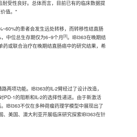
，且耐受性良好。总体而言，目前已有的临床数据提
价值。"
0%~60%的患者会发生远处转移，而转移性结直肠
[3]
%，中位总生存期仅为6~9个月
。IBI363在晚期结
63单药或联合治疗在晚期结直肠癌中的研究结果，希
通路两项功能。IBI363的IL-2臂经过了设计改造，
现对PD-1的阻断和IL-2的选择性递送。由于新激活
。IBI363不仅在多种荷瘤药理学模型中展现出了
、美国、澳大利亚开展临床研究探索IBI363在针