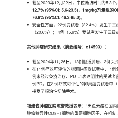
截至2023年12月22日，中位随访时间为5.3
12.7% (95%CI: 5.6-23.5)，1mg/kg剂量组的
76.9% (95%CI: 46.2-95.0)。
安全性方面，22例受试者（32.4%）发生了三级
（20.6%）； 4例（5.9%）受试者发生了三
其他肿瘤研究结果（摘要编号：
e14593）：
截至2024年1月26日，13例胆道肿瘤、3例
在11例疗效可评估的胆道肿瘤受试者中， 1例
例未经过免疫治疗、PD-L1表达阴性的受试者
例PD。在2 例疗效可评估的卵巢癌受试者中, 
接受了根治性切除手术。
福建省肿瘤医院陈誉教授
表示
：
"黑色素瘤在国内
肿瘤特异性CD8+T细胞的重要细胞因子，在机制