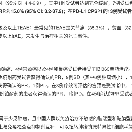
个月（95% CI: 4.4-6.9）；其中1例受试者达到完全缓解，
ORR为15.0% (95% CI: 3.2-37.9)；在PD-L1 CPS≥1的13例受试
及以上TEAE；最常见的TEAE是关节痛（35.3%），贫血（32
级或以上irAE；未发生与治疗相关的死亡事件。
头颈鳞癌、4例宫颈癌以及4例卵巢癌受试者接受了IBI363单药治疗
免疫耐药受试者获得确认的PR，9例SD（其中6例肿瘤缩小），1
获得确认的PR，1例PD。在3例疗效可评估的宫颈癌受试者中， 
1例铂耐药的患者获得确认的PR，1例PD。在4例确认的PR受试者
属于少见肿瘤，且中国人群以免疫治疗不敏感的肢端型和黏膜型黑色素
上与免疫检查点抑制剂互补，可以扭转肿瘤抗原特异性T细胞耗竭，