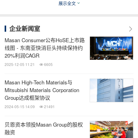
电邮：
ir@msn.masangroup.com
展示全文
Pham Thi Hong Van
媒体
企业新闻室
电邮：
vanpth@msn.masangroup.com
Masan Consumer公布HoSE上市路
线图 - 东南亚快消巨头持续保持约
本新闻稿包含有关马山高科技材料的预期、意图或策
20%利润CAGR
略的前瞻性陈述，这些预期、意图或策略可能涉及风
2025-12-05 11:21
6605
险和不确定性。这些前瞻性陈述，包括马山高科材料
的预期，涉及已知和未知的风险、不确定性和其他因
Masan High-Tech Materials与
Mitsubishi Materials Corporation
素，其中一些因素超出了马山高科材料的控制范围，
Group达成框架协议
这可能导致高新材料的实际经营业绩、财务状况、业
2024-05-15 14:09
21491
绩或成就与前瞻性陈述中明示或暗示的内容存在重大
差异。请勿依赖前瞻性陈述作为对未来业绩的预测、
贝恩资本领投Masan Group的股权
融资
未来事件或承诺。