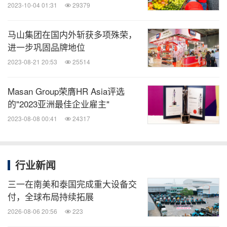
2023-10-04 01:31
29379
消息来源：Masan High-Tech Materials
马山集团在国内外斩获多项殊荣，
相关股票：
进一步巩固品牌地位
Hanoi:MSR
2023-08-21 20:53
25514
能动
Masan Group荣膺HR Asia评选
的"2023亚洲最佳企业雇主"
微信公众号“能动”发布全球能源、化工、采
矿、动力、新能源车企业最新的经营动态。
2023-08-08 00:41
24317
扫描二维码，立即订阅！
关键词：
财经/金融
化工
金属加工, 金属工具与冶金
行业新闻
机械制造
采矿
采矿/五金
石油能源
公共设
三一在南美和泰国完成重大设备交
施
一般制造业
付，全球布局持续拓展
分享到：
2026-08-06 20:56
223