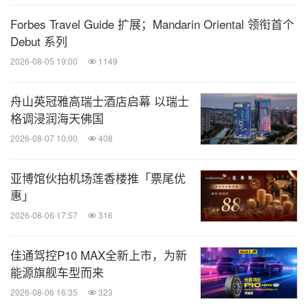
Forbes Travel Guide 扩展；Mandarin Oriental 领衔首个
Debut 系列
2026-08-05 19:00
1149
舟山英冠雅高瑞士酒店启幕 以瑞士
格调浸润海天佛国
2026-08-07 10:00
408
亚博馆伙拍机场莲香楼推「票尾优
惠」
2026-08-06 17:57
316
佳通驾控P10 MAX全新上市，为新
能源旗舰车型而来
2026-08-06 16:35
323