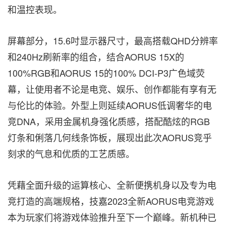
和温控表现。
屏幕部分，15.6吋显示器尺寸，最高搭载QHD分辨率
和240Hz刷新率的
组合
，结合AORUS 15X的
100%RGB和AORUS 15的100% DCI-P3广色域荧
幕，让使用者不论是电竞、娱乐、创作都能有享有无
与伦比的体验。外型上则延续AORUS低调奢华的电
竞DNA，采用金属机身强化质感，搭配酷炫的RGB
灯条和俐落几何线条饰板，展现出此次AORUS竞乎
刻求的气息和
优质的
工艺质感。
凭藉全面升级的运算核心、全新便携机身以及专为电
竞打造的高端规格，技嘉2023全新AORUS电竞游戏
本为玩家们将游戏体验推升至下一个巅峰。新机种已