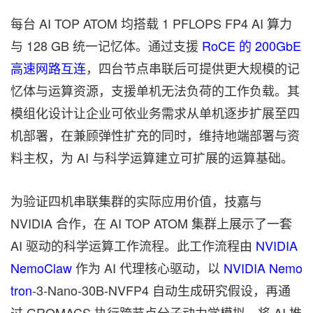
每台 AI TOP ATOM 均搭载 1 PFLOPS FP4 AI 算力
与 128 GB 统一记忆体。
通过
支援
RoCE 的 200GbE
高速网路互连
，四台节点串联后可提供更大规模的记
忆体与运算资源，支援单机无法负荷的工作负载。其
模组化设计让企业可依业务需求从单机逐步扩展至四
机部署，在兼顾弹性扩充的同时，维持地端部署与资
料主权，为 AI 与科学运算建立可扩展的运算基础。
为验证四机串联
集群
的实际应用价值，
技嘉与
NVIDIA 合作，在 AI TOP ATOM 集群上展示了一套
AI 驱动的科学运算工作流程。此工作流程
由
NVIDIA
NemoClaw
作为 AI 代理核心驱动，以
NVIDIA Nemo
tron
-3-Nano-30B-NVFP4
自动
生成研究假设，再
通
过
GROMACS 执行跨节点分子动力学模拟，将 AI 推