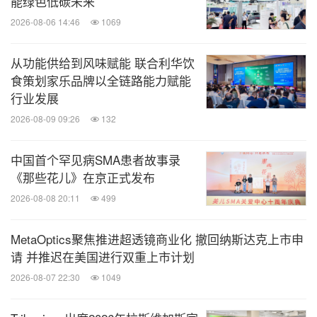
能绿色低碳未来
2026-08-06 14:46
1069
另外，著名建筑大师汤桦先生也为本次展览发来致
辞：
从功能供给到风味赋能 联合利华饮
食策划家乐品牌以全链路能力赋能
"直观感觉，中国是木结构的传统大国。中国古代木
行业发展
结构建筑是一种类似"高技派"的建筑类型，其所有的
2026-08-09 09:26
132
构件都具有实际的功能和效力，等级分明、体系完
中国首个罕见病SMA患者故事录
整、表达清晰、构造透明，这非常符合绿色生态的概
《那些花儿》在京正式发布
念和我们的价值观。木结构凝聚了人类古老的建造智
2026-08-08 20:11
499
慧，同时又散发着迷人的大自然的清香，可谓尽善尽
美。"
MetaOptics聚焦推进超透镜商业化 撤回纳斯达克上市申
请 并推迟在美国进行双重上市计划
"木构建筑带有一种身体性的隐喻，能够唤起建筑与
2026-08-07 22:30
1049
时间的交流对话，而今天的木结构建筑如何适应当下