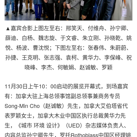
▲嘉宾合影上图左至右：邢笑天、付维舟、孙宁卿、
薛迪、白杨、魏志旋、于文睿、朱立刚、孙晓乾、姚
悦、杨波、曹沈悦；下图左至右：张春伟、朱蔚蔚、
孙捷、王克明、张志强、袁柯、黄华力、李保峰、祝
晓峰、李杰、何敏娟、赵诚敏、罗颖
11月30日上午10：00启动的展览开幕式，到场嘉宾
有：加拿大驻上海总领事馆副总领事兼商务专员
Song-Min Cho（赵诚敏）先生，加拿大艾伯塔省代
表罗颖女士，加拿大木业中国区执行总裁黄华力先
生，《城市 环境 设计》（UED）杂志媒体负责人、
内容总监孙宁卿先生，罗托Rothoblass中国区经理姚