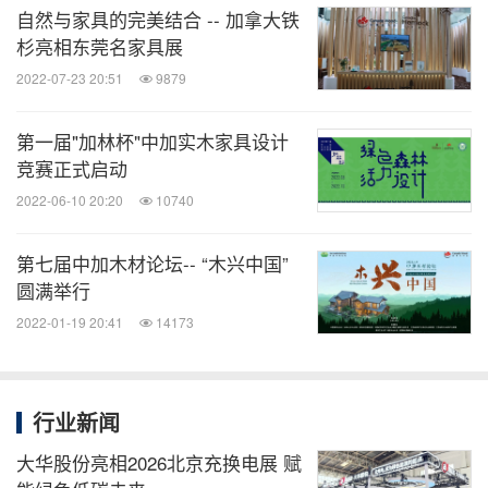
自然与家具的完美结合 -- 加拿大铁
杉亮相东莞名家具展
"本次展览的主题‘无尽'，意味着木结构建筑拥有无尽
2022-07-23 20:51
9879
的可能性。现代木结构建筑在中国的建筑行业中是一
个相对小众的市场，但是在当前的双碳目标之下，木
第一届"加林杯"中加实木家具设计
结构建筑的角色变得越发不可或缺，它兼顾人文历史
竞赛正式启动
及建筑美学传承，同时它在低碳环保和建筑可持续方
2022-06-10 20:20
10740
面的优势也尤为突出，当下木结构建筑已经突破我们
的想象。"
第七届中加木材论坛-- “木兴中国”
圆满举行
加拿大木业中国区执行总裁黄华力先生表示，加拿大
2022-01-19 20:41
14173
木业希望通过此次展览，能够唤起建筑行业对木材这
种天然材料的天性的意识，并且打破对于木结构建筑
行业新闻
的固有认知，给参展观众和嘉宾，带来一场现代木结
大华股份亮相2026北京充换电展 赋
构建筑的非凡体验。