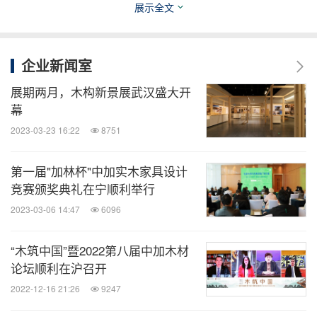
展示全文
于消除建筑材料之间的区别，增加材料的弹性和稳定
性。"
企业新闻室
加拿大驻上海总领事馆副总领事兼商务专员赵诚敏先
展期两月，木构新景展武汉盛大开
生代表加拿大领事馆受邀进行开场致辞，他介绍了加
幕
拿大丰富的可持续森林资源和中国作为加拿大第二大
2023-03-23 16:22
8751
林产业出口国的市场重要性。同时，他强调，在可持
续森林和新一代木产品的战略加持下，使得2020年的
第一届"加林杯"中加实木家具设计
竞赛颁奖典礼在宁顺利举行
加拿大国家建筑规范中采用木结构建造高达十二层的
2023-03-06 14:47
6096
建筑物成为了可能，希望这场展览和系列活动，能够
为中国建筑领域的专家和建筑师们提供一个在这个新
“木筑中国”暨2022第八届中加木材
的 -- 强调生物多样性、可持续社区和双碳目标的 --
论坛顺利在沪召开
时代下的有意义的平台，探索加拿大木材应用的更多
2022-12-16 21:26
9247
可能性。