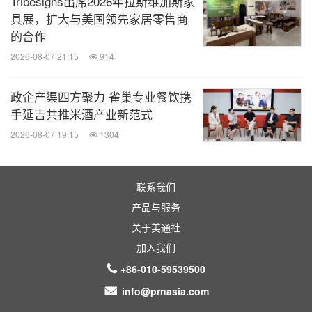
Tribesigns出席2026年拉斯维加斯家
快节奏的生活方式，以及当代建筑师都在进行哪些木
具展，扩大与美国领先家居零售商
结构的建筑实践？在这些问题的引导下，"无尽：当
的合作
代木结构实践展"应运而生。"
2026-08-07 21:15
914
本次展览的策展人之一、加拿大木业市场传讯高级经
政企产渠四方聚力 雀巢专业餐饮携
理薛迪（Dora Xue）女士，介绍了此次展览的源起，
手延吉共推米酒产业新范式
并为嘉宾讲述了作为人类历史、文化、艺术、工学与
2026-08-07 19:15
1304
自然结晶的木构建筑与自然之间关系的故事。
联系我们
"当代木结构不仅唤起了中国人最古老的记忆，同时
产品与服务
也是超前的、属于未来的，它充满了自由、协调以及
关于美通社
人的温度。"
加入我们
+86-010-59539500
本次展览的策展人之一、《城市 环境 设计》
info@prnasia.com
（UED）杂志媒体负责人、内容总监孙宁卿先生首先