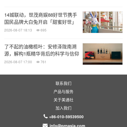
14城联动，世茂商娱88好世节携手
国民品牌大白兔开启「甜蜜好世」
2026-08-07 18:13
695
了不起的油橄榄叶：安修泽陇南溯
源，解构1瓶精华背后的科学与信仰
2026-08-07 17:00
761
联系我们
产品与服务
关于美通社
加入我们
+86-010-59539500
info@prnasia.com