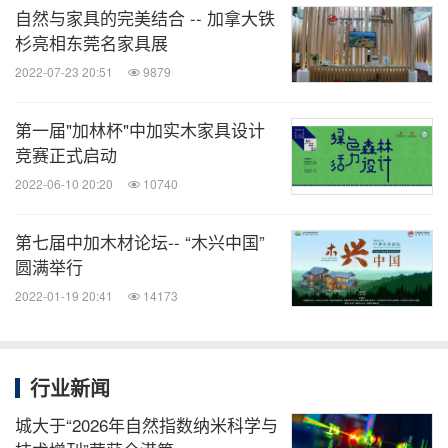
知消
自然与家具的完美结合 -- 加拿大铁
杉亮相东莞名家具展
微信公众号“知消”发布全球消费品、零售、时
尚、物流行业最新动态。扫描二维码，立即
2022-07-23 20:51
9879
订阅！
第一届"加林杯"中加实木家具设计
竞赛正式启动
关键词：
教育
家具业
高端教育
日用品
房地产
2022-06-10 20:20
10740
分享到：
第七届中加木材论坛-- “木兴中国”
圆满举行
2022-01-19 20:41
14173
行业新闻
城大于“2026年自然指数纳米科学与