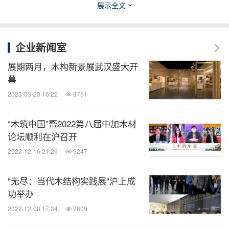
展示全文
企业新闻室
展期两月，木构新景展武汉盛大开
幕
颁奖典礼现场
2023-03-23 16:22
8751
此次"加林杯"是一次加拿大铁杉与年轻家具设计师们
“木筑中国”暨2022第八届中加木材
论坛顺利在沪召开
的完美邂逅，期待未来这些年轻的设计师能够创作出
2022-12-16 21:26
9247
更多精美的作品，也期待在实木家具产业中，能看到
更多使用加拿大铁杉设计制作的家居产品。
"无尽：当代木结构实践展"沪上成
功举办
消息来源：加拿大木业
2022-12-08 17:34
7809