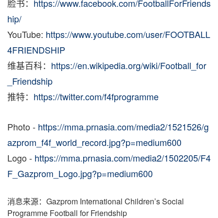
脸书：
https://www.facebook.com/FootballForFriends
hip/
YouTube:
https://www.youtube.com/user/FOOTBALL
4FRIENDSHIP
维基百科：
https://en.wikipedia.org/wiki/Football_for
_Friendship
推特：
https://twitter.com/f4fprogramme
Photo -
https://mma.prnasia.com/media2/1521526/g
azprom_f4f_world_record.jpg?p=medium600
Logo -
https://mma.prnasia.com/media2/1502205/F4
F_Gazprom_Logo.jpg?p=medium600
消息来源：Gazprom International Children’s Social
Programme Football for Friendship