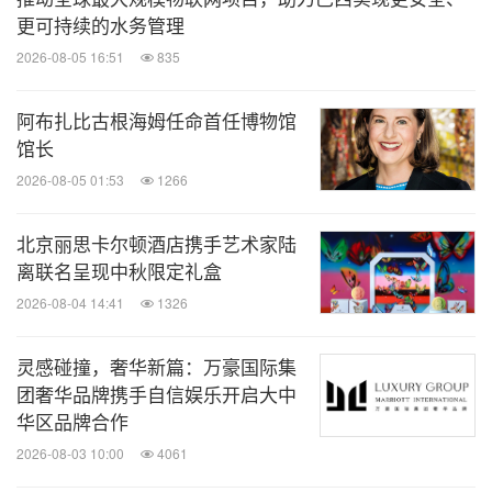
更可持续的水务管理
关键词：
艺术
娱乐
环保产品与服务
互联网技术
2026-08-05 16:51
835
分享到：
阿布扎比古根海姆任命首任博物馆
馆长
2026-08-05 01:53
1266
北京丽思卡尔顿酒店携手艺术家陆
离联名呈现中秋限定礼盒
2026-08-04 14:41
1326
灵感碰撞，奢华新篇：万豪国际集
团奢华品牌携手自信娱乐开启大中
华区品牌合作
2026-08-03 10:00
4061