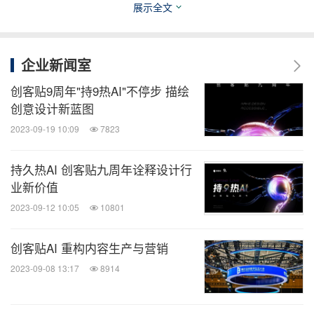
展示全文
品，解读不同人眼中“万物闪耀”的意义，感受来自三
江源的美丽生灵的灵动瞬间，一同关注环境保护。公
益活动信息还将同步登陆全国1500家商场及浙江30
企业新闻室
家五星级酒店，画展作品还将出版《万物闪耀》三江
创客贴9周年"持9热AI"不停步 描绘
源公益艺术画册，让公益传递远方，让更多人参与加
创意设计新蓝图
入。
2023-09-19 10:09
7823
持久热AI 创客贴九周年诠释设计行
业新价值
2023-09-12 10:05
10801
创客贴AI 重构内容生产与营销
2023-09-08 13:17
8914