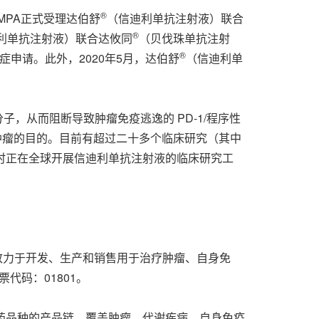
®
NMPA正式受理达伯舒
（信迪利单抗注射液）联合
®
利单抗注射液）联合达攸同
（贝伐珠单抗注射
®
申请。此外，2020年5月，达伯舒
（信迪利单
子，从而阻断导致肿瘤免疫逃逸的 PD-1/程序性
而达到治疗肿瘤的目的。目前有超过二十多个临床研究（其中
时正在全球开展信迪利单抗注射液的临床研究工
，致力于开发、生产和销售用于治疗肿瘤、自身免
代码：01801。
药品种的产品链，覆盖肿瘤、代谢疾病、自身免疫