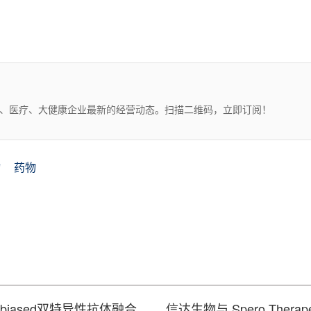
药、医疗、大健康企业最新的经营动态。扫描二维码，立即订阅！
物
药物
2α-biased双特异性抗体融合
信达生物与 Spero Thera