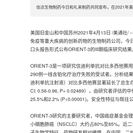
信达生物制药今日和礼来制药共同宣布，在2021年美国癌
美国旧金山和中国苏州2021年4月13日 /美通
免疫等重大疾病的创新药物的生物制药公司，今日和
口头报告形式公布ORIENT-3的III期临床研究结果
ORIENT-3是一项研究信迪利单抗对比多西他赛
290例一线含铂化疗治疗失败的受试者。分析结
迪利单抗注射液）对比多西他赛显著延长了总生存期（O
CI: 0.56-0.96, P= 0.02489），由研究者评估
25.5%和2.2% (P<0.00001)。安全性特征与
ORIENT-3研究的主要研究者，中国癌症基
小细胞肺癌（NSCLC）大约占80%至85%。近
子生物学特征，药物研发相对缓慢。在中国，二线免