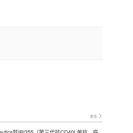
更多
peutics就IBI355（第三代抗CD40L单抗，临