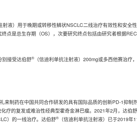
注射液）用于晚期或转移性鳞状NSCLC二线治疗有效性和安全性
50875）。主要研究终点是总生存期（OS），次要研究终点包括由研究者根据R
®
，分别接受达伯舒
（信迪利单抗注射液）200mg或多西他赛治疗
来制药在中国共同合作研发的具有国际品质的创新PD-1抑制剂药
化疗的复发或难治性经典型霍奇金淋巴瘤。2021年2月，达伯
®
CLC）的一线治疗。达伯舒
（信迪利单抗注射液）已于2019年