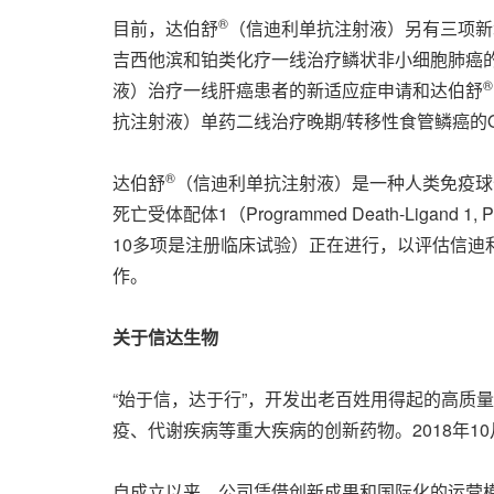
®
目前，达伯舒
（信迪利单抗注射液）另有三项新增适
吉西他滨和铂类化疗一线治疗鳞状非小细胞肺癌的新
®
液）治疗一线肝癌患者的新适应症申请和达伯舒
抗注射液）单药二线治疗晚期/转移性食管鳞癌的O
®
达伯舒
（信迪利单抗注射液）是一种人类免疫球蛋白
死亡受体配体1（Programmed Death-L
10多项是注册临床试验）正在进行，以评估信
作。
关于信达生物
“始于信，达于行”，开发出老百姓用得起的高质
疫、代谢疾病等重大疾病的创新药物。2018年1
自成立以来，公司凭借创新成果和国际化的运营