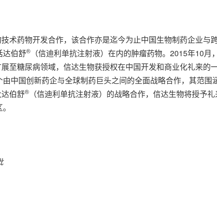
生物技术药物开发合作，该合作亦是迄今为止中国生物制药企业与
®
括达伯舒
（信迪利单抗注射液）在内的肿瘤药物。2015年10
作扩展至糖尿病领域，信达生物获授权在中国开发和商业化礼来的
个由中国创新药企与全球制药巨头之间的全面战略合作，其范围
®
大达伯舒
（信迪利单抗注射液）的战略合作，信达生物将授予礼
区。
批