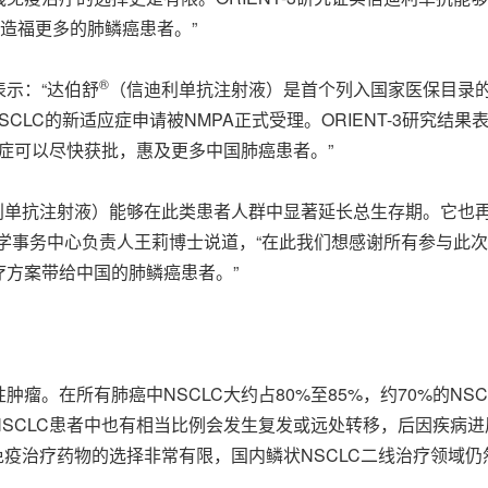
会造福更多的肺鳞癌患者。”
®
示：“达伯舒
（信迪利单抗注射液）是首个列入国家医保目录的抗
CLC的新适应症申请被NMPA正式受理。ORIENT-3研究结
应症可以尽快获批，惠及更多中国肺癌患者。”
利单抗注射液）能够在此类患者人群中显著延长总生存期。它也
学事务中心负责人王莉博士说道，“在此我们想感谢所有参与此
方案带给中国的肺鳞癌患者。”
瘤。在所有肺癌中NSCLC大约占80%至85%，约70%的N
SCLC患者中也有相当比例会发生复发或远处转移，后因疾病进展
，免疫治疗药物的选择非常有限，国内鳞状NSCLC二线治疗领域