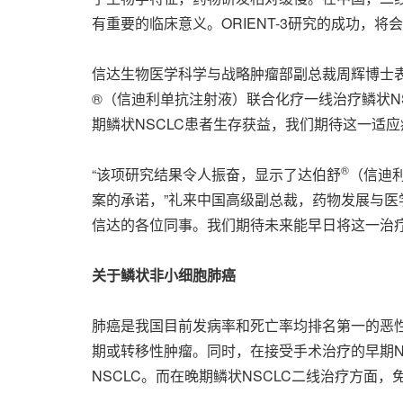
有重要的临床意义。ORIENT-3研究的成功，将
信达生物医学科学与战略肿瘤部副总裁周辉博士表
®（信迪利单抗注射液）联合化疗一线治疗鳞状NS
期鳞状NSCLC患者生存获益，我们期待这一适
®
“该项研究结果令人振奋，显示了达伯舒
（信迪
案的承诺，”礼来中国高级副总裁，药物发展与医
信达的各位同事。我们期待未来能早日将这一治疗
关于鳞状非小细胞肺癌
肺癌是我国目前发病率和死亡率均排名第一的恶性肿
期或转移性肿瘤。同时，在接受手术治疗的早期N
NSCLC。而在晚期鳞状NSCLC二线治疗方面