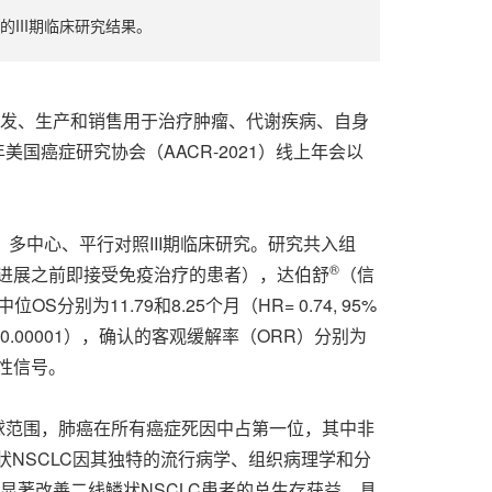
的III期临床研究结果。
致力于研发、生产和销售用于治疗肿瘤、代谢疾病、自身
国癌症研究协会（AACR-2021）线上年会以
、多中心、平行对照III期临床研究。研究共入组
®
病进展之前即接受免疫治疗的患者），达伯舒
（信
11.79和8.25个月（HR= 0.74, 95%
0.68, P<0.00001），确认的客观缓解率（ORR）分别为
性信号。
全球范围，肺癌在所有癌症死因中占第一位，其中非
鳞状NSCLC因其独特的流行病学、组织病理学和分
显著改善二线鳞状NSCLC患者的总生存获益，具