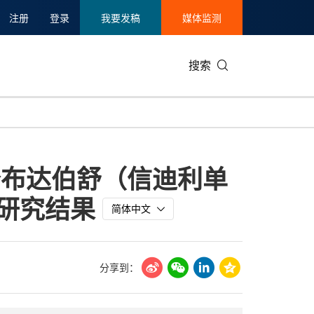
注册
登录
我要发稿
媒体监测
搜索
可持续发展
IT科技与互联网
日本
中国国际
零售业
韩国
公布达伯舒（信迪利单
碳中和
娱乐时尚与艺术
新加坡
企业扩张
环境
泰国
床研究结果
新质生产力
健康与医疗制药
财报
农业与制
简体中文
美国临床肿瘤学会(ASCO)
通信业
企业社会
旅游与酒
世界杯
会展
中国国际
房地产建
分享到：