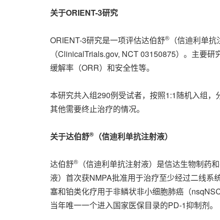
关于
ORIENT-3研究
®
ORIENT-3研究是一项评估达伯舒
（信迪利单抗
（ClinicalTrials.gov, NCT 031
缓解率（ORR）和安全性等。
本研究共入组290例受试者，按照1:1随机入组
其他需要终止治疗的情况。
®
关于达伯舒
（信迪利单抗注射液）
®
达伯舒
（信迪利单抗注射液）是信达生物制药和礼
液）首次获NMPA批准用于治疗至少经过二线系统
塞和铂类化疗用于非鳞状非小细胞肺癌（nsqNS
当年唯一一个进入国家医保目录的PD-1抑制剂。