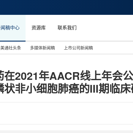
新闻稿中心
资源库
联系我们
美通社头条
多媒体新闻稿
上市公司新闻稿
国际消费电子展(CES)
汽车与交通
中国大陆
在2021年AACR线上年会
投资并购
能源化工与环保
马来西亚
状非小细胞肺癌的III期临
世界移动通信大会
教育与人力资源
澳大利亚
人工智能
体育
汉诺威工业博览会
广告营销传媒