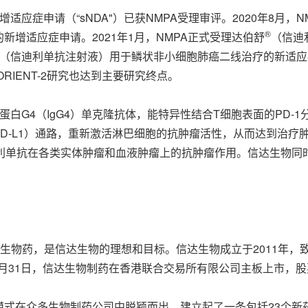
应症申请（“sNDA"）已获NMPA受理审评。2020年8月，
®
增适应症申请。2021年1月，NMPA正式受理达伯舒
（信迪
（信迪利单抗注射液）用于鳞状非小细胞肺癌二线治疗的新适应症
RIENT-2研究也达到主要研究终点。
G4（IgG4）单克隆抗体，能特异性结合T细胞表面的PD-1分
igand 1, PD-L1）通路，重新激活淋巴细胞的抗肿瘤活性，从
迪利单抗在各类实体肿瘤和血液肿瘤上的抗肿瘤作用。信达生物同
量生物药，是信达生物的理想和目标。信达生物成立于2011年
0月31日，信达生物制药在香港联合交易所有限公司主板上市，股票
模式在众多生物制药公司中脱颖而出。建立起了一条包括23个新