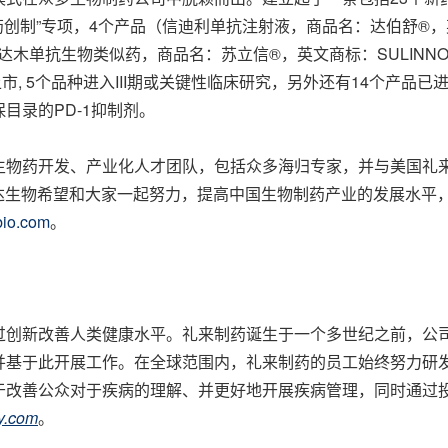
药创制”专项，4个产品（信迪利单抗注射液，商品名：达伯舒®，
；阿达木单抗生物类似药，商品名：苏立信®，英文商标：SULIN
上市, 5个品种进入III期或关键性临床研究，另外还有14个产品
目录的PD-1抑制剂。
发、产业化人才团队，包括众多海归专家，并与美国礼来制药、Adim
信达生物希望和大家一起努力，提高中国生物制药产业的发展水平
bio.com
。
过创新改善人类健康水平。礼来制药诞生于一个多世纪之前，公
并基于此开展工作。在全球范围内，礼来制药的员工始终努力研
于改善公众对于疾病的理解、并更好地开展疾病管理，同时通过
ly.com
。