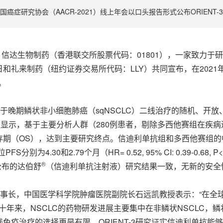
症研究协会（AACR-2021）线上年会以口头报告形式公布ORIENT-3
社/ -- 信达生物制药（香港联交所股票代码：01801），一家
礼来制药（纽约证券交易所代码：LLY）共同宣布，在2021年美
。
用于晚期鳞状非小细胞肺癌（sqNSCLC）二线治疗的随机、开放
果显示，基于主要分析人群（280例患者，剔除多西他赛组在疾
S），达到主要研究终点。信迪利单抗组和多西他赛组的中位OS分别为
的中位PFS分别为4.30和2.79个月（HR= 0.52, 95% CI: 0.39-
®
既往公布的达伯舒
（信迪利单抗注射液）研究结果一致，无新的安全
金会理事长，中国医学科学院肿瘤医院副院长石远凯教授表示：“在
二十年来，NSCLC的药物研发进展主要集中在非鳞状NSCLC，
疫治疗的选择更是有限。ORIENT-3研究证实信迪利单抗能够