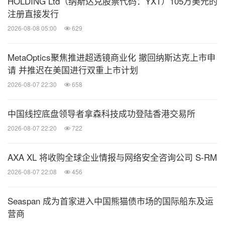
HOLDING Ltd（纳斯达克股票代码：YXT）105万美元的
注册直接发行
会后，丽水智能设计创新中心还与中央美术学院家居
2026-08-08 05:00
629
产品设计系主任高阳教授、深圳猫得设计创始人范石
钟等专家共同走访了龙泉市部分企业，现场为企业提
MetaOptics聚焦推进超透镜商业化 撤回纳斯达克上市申
供产品设计、品牌塑造和互联网营销等咨询诊断，并
请 并推迟在美国进行双重上市计划
开展项目对接合作。
2026-08-07 22:30
658
中国线控底盘领导者拿森科技成功登陆香港交易所
2026-08-07 22:20
722
AXA XL 将收购全球企业情报与网络安全咨询公司 S-RM
2026-08-07 22:08
456
Seaspan 成为首家进入中国熊猫债市场的国际船东及运
营商