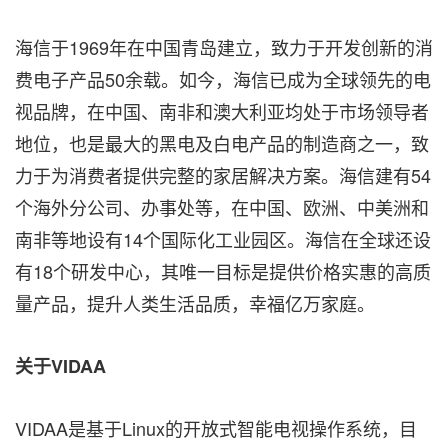
海信于1969年在中国青岛建立，致力于开发创新的消
费电子产品50余载。如今，海信已成为全球领先的电
视品牌，在中国、南非和澳大利亚均处于市场领导者
地位，也是最大的黑电及白电产品的制造商之一，致
力于为消费者提供完整的家居解决方案。海信建有54
个海外分公司、办事处等，在中国、欧洲、中美洲和
南非等地设有14个国际化工业园区。海信在全球还设
有18个研发中心，其唯一目标是提供价格实惠的高质
量产品，提升人类生活品质，幸福亿万家庭。
关于
VIDAA
VIDAA是基于Linux的开放式智能电视操作系统，目