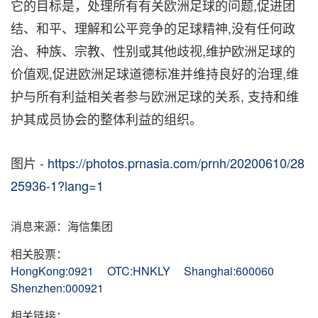
它的目标是，处理所有有关欧洲足球的问题,促进团
结、和平、理解和公平竞争的足球精神,没有任何政
治、种族、宗教、性别或其他歧视,维护欧洲足球的
价值观,促进欧洲足球道德标准并维持良好的治理,维
护与所有利益相关者参与欧洲足球的关系, 支持和维
护其成员协会的整体利益的组织。
图片 -
https://photos.prnasia.com/prnh/20200610/28
25936-1?lang=1
消息来源：海信集团
相关股票：
HongKong:0921
OTC:HNKLY
Shanghai:600060
Shenzhen:000921
相关链接：