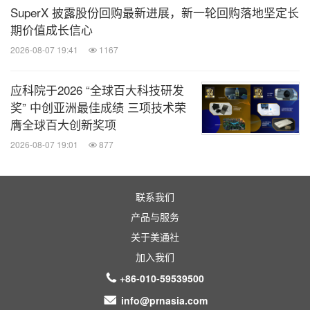
SuperX 披露股份回购最新进展，新一轮回购落地坚定长
期价值成长信心
2026-08-07 19:41
1167
应科院于2026 “全球百大科技研发
奖” 中创亚洲最佳成绩 三项技术荣
膺全球百大创新奖项
2026-08-07 19:01
877
联系我们
产品与服务
关于美通社
加入我们
+86-010-59539500
info@prnasia.com