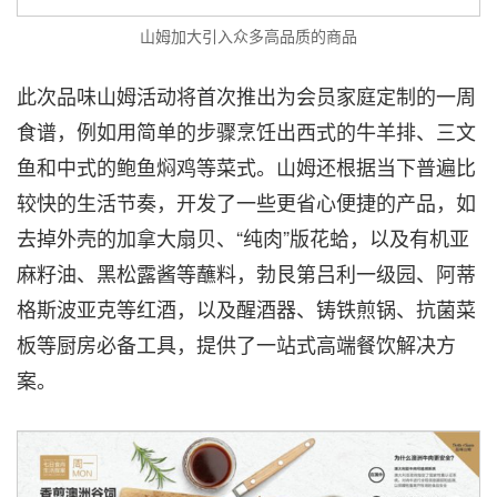
山姆加大引入众多高品质的商品
此次品味山姆活动将首次推出为会员家庭定制的一周
食谱，例如用简单的步骤烹饪出西式的牛羊排、三文
鱼和中式的鲍鱼焖鸡等菜式。山姆还根据当下普遍比
较快的生活节奏，开发了一些更省心便捷的产品，如
去掉外壳的加拿大扇贝、“纯肉”版
花蛤，以
及有机亚
麻籽油、黑松露酱等蘸料，勃艮第吕利一级园、阿蒂
格斯波亚克等红酒，以及醒酒器、铸铁煎锅、抗菌菜
板等厨房必备工具，提供了一站式高端餐饮
解决方
案。