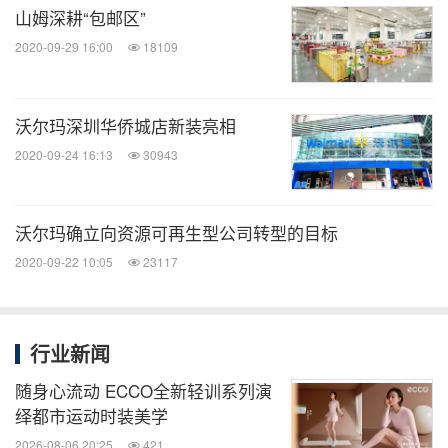
连、杭州、苏州、武汉、常州、珠海、天津、厦门、
山姆深耕“包邮区”
南京、长沙、南昌、成都、沈阳、南通和宁波。山姆
2020-09-29 16:00
18109
开发了在线购物平台
www.samsclub.cn
和移动端
App“山姆会员商店”，并通过山姆京东旗舰店、山姆
沃尔玛深圳华侨城店新装亮相
全球购京东旗舰店、山姆京东到家，为会员提供更便
2020-09-24 16:13
30943
捷的购买渠道。未来，山姆会员商店将继续扩大在中
国的投资和加强全渠道平台的搭建，让更多的中国家
庭享受山姆会员商店带来的优质生活。
沃尔玛确立向资源可再生型公司转型的目标
2020-09-22 10:05
23117
图片 -
https://photos.prnasia.com/prnh/20191213/26
70252-1-a?lang=1
行业新闻
图片 -
https://photos.prnasia.com/prnh/20191213/26
70252-1-b?lang=1
随身心流动 ECCO全新轻训系列演
绎都市运动时装美学
图片 -
https://photos.prnasia.com/prnh/20191213/26
2026-08-06 20:25
421