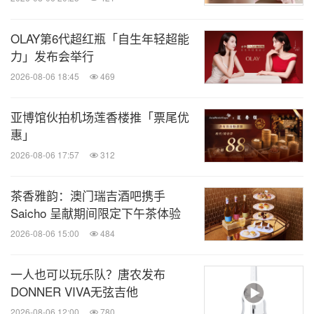
70252-1-c?lang=1
OLAY第6代超红瓶「自生年轻超能
消息来源：山姆会员商店
力」发布会举行
2026-08-06 18:45
469
知消
微信公众号“知消”发布全球消费品、零售、时
亚博馆伙拍机场莲香楼推「票尾优
尚、物流行业最新动态。扫描二维码，立即
惠」
订阅！
2026-08-06 17:57
312
茶香雅韵：澳门瑞吉酒吧携手
关键词：
零售业
Saicho 呈献期间限定下午茶体验
分享到：
2026-08-06 15:00
484
一人也可以玩乐队？唐农发布
DONNER VIVA无弦吉他
2026-08-06 12:00
780