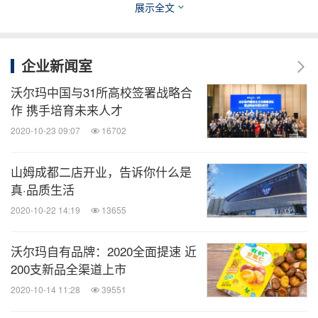
店。
展示全文
关于山姆会员商店
企业新闻室
沃尔玛中国与31所高校签署战略合
山姆会员商店是世界500强企业沃尔玛旗下的高端会
作 携手培育未来人才
员制商店，其名取自零售界传奇人物 -- 沃尔玛创始人
2020-10-23 09:07
16702
山姆·沃尔顿先生。自1983年4月首家商店在美国俄克
拉荷马州的米德韦斯特城开业起，山姆已有超过30年
山姆成都二店开业，告诉你什么是
的历史。90年代初，山姆开始进入国际市场，发展至
真·品质生活
今在全球已拥有800多家门店，成为全球最大的会员
2020-10-22 14:19
13655
制商店之一，为5000多万个人与商业会员提供优质的
沃尔玛自有品牌：2020全面提速 近
购物体验。在中国，第一家山姆会员商店于1996年8
200支新品全渠道上市
月12日落户深圳。目前，山姆已在中国开设了26家商
2020-10-14 11:28
39551
店，分别坐落在北京、上海、深圳、广州、福州、大