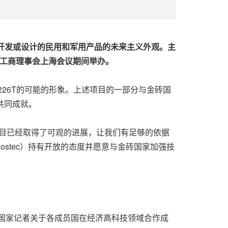
所开发或设计的民用和军用产品的未来主义外观。主
在金砖国家工商理事会上海会议期间举办。
26T的可能的形象。上述项目的一部分与金砖国
共同成就。
目已经取得了可观的进展，让我们有足够的依据
ostec）持有开放的态度并愿意与金砖国家加强技
国家记者关于各成员国在经济高科技领域合作成