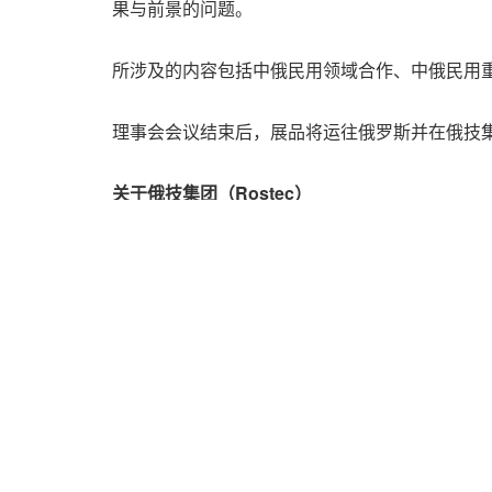
果与前景的问题。
所涉及的内容包括中俄民用领域合作、中俄民用
理事会会议结束后，展品将运往俄罗斯并在俄技集团
关于俄技集团（Rostec）
俄技集团（Rostec）是于2007年成立的俄
家民用控股公司，此外，还有80家直属机构。俄技集
AVISMA、乌拉尔车厢厂等知名品牌。俄技集团下
万亿卢布，合并净收入与 EBITDA 分别为88
际市场上给俄罗斯带来技术优势。俄技集团的核
消息来源：俄技集团（Rostec）