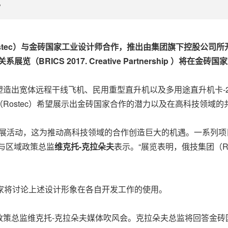
。
stec）与金砖国家工业设计师合作，推出由集团旗下控股公司
展览（BRICS 2017. Creative Partnership ）将
造出宽体远程干线飞机、民用重型直升机以及多用途直升机卡-2
Rostec）希望展示出金砖国家合作的潜力以及在高科技领域的
展
活动，这为推动高科技领域的合作创造巨大的机遇。一系列项
与区域政策总监
维克托
-
克拉朵夫
表示。“展览表明，俄技集团（R
专家将讨论上述设计形象在各自开发工作的使用。
政策总监维克托
-
克拉朵夫媒体吹风会。克拉朵夫总监将回答金砖