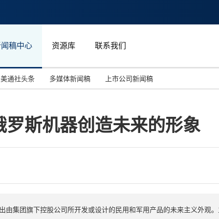
新闻稿中心
资源库
联系我们
美通社头条
多媒体新闻稿
上市公司新闻稿
国际消费电子展(CES)
汽车与交通
中国大陆
俄罗斯机器创造未来的形象
投资并购
能源化工与环保
马来西亚
世界移动通信大会
教育与人力资源
澳大利亚
人工智能
体育
汉诺威工业博览会
广告营销传媒
推出由集团旗下控股公司所开发或设计的民用和军用产品的未来主义外观。主要