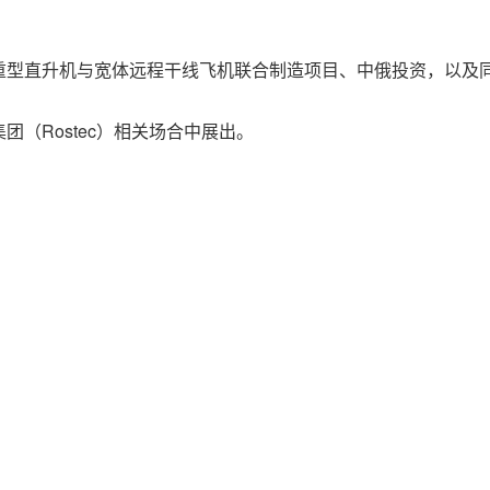
重型直升机与宽体远程干线飞机联合制造项目、中俄投资，以及
（Rostec）相关场合中展出。
罗斯集团，旨在促进民用和军用高科技工业产品的开发、生产与出口。
团下属公司包括 AvtoVAZ 汽车公司、卡马斯汽车公司、“卡
属机构坐落在俄罗斯联邦60个联邦主体，产品出口范围包括70多个
0亿与2680亿卢布。2016年，集团内平均工资为4.4万卢布。
心目标包括落实新的技术经济范例并推动俄罗斯经济数字化。