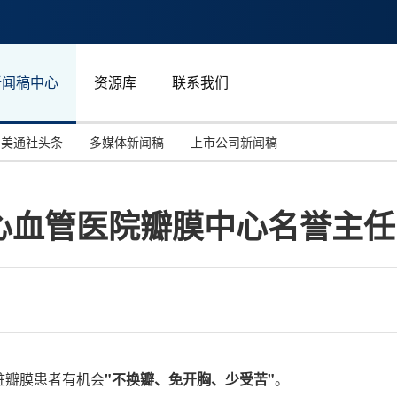
新闻稿中心
资源库
联系我们
美通社头条
多媒体新闻稿
上市公司新闻稿
国际消费电子展(CES)
汽车与交通
中国大陆
心血管医院瓣膜中心名誉主任
投资并购
能源化工与环保
马来西亚
世界移动通信大会
教育与人力资源
澳大利亚
人工智能
体育
汉诺威工业博览会
广告营销传媒
脏瓣膜患者有机会
"不换瓣、免开胸、少受苦"
。