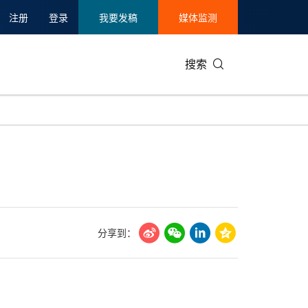
注册
登录
我要发稿
媒体监测
搜索
可持续发展
IT科技与互联网
日本
中国国际
零售业
韩国
碳中和
娱乐时尚与艺术
新加坡
企业扩张
环境
泰国
新质生产力
健康与医疗制药
财报
农业与制
美国临床肿瘤学会(ASCO)
通信业
企业社会
旅游与酒
分享到：
世界杯
会展
中国国际
房地产建