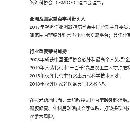
胸外科协会（ISMICS）理事会理事。
亚洲
及国家重点学科
带头人
2017年起担任亚洲瓣膜病学会中国分部主任委
洲范围内瓣膜外科常态化学术交流平台；兼任北
行业
重要
荣誉加持
2008年斩获中国医师协会心外科最高个人奖项"
2010年入选北京市"十百千"高层次卫生人才顶层梯
2015年获评北京市有突出贡献科学技术人才；
2018年获评国家名医盛典"国之名医"。
在技术落地层面，孟旭教授是国内
房颤外科消融
瓣膜修复、外科房颤消融诊疗体系，打破多项国
次手术风险。