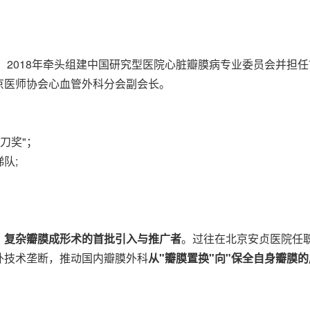
员；2018年牵头组建中国研究型医院心脏瓣膜病专业委员会并担
京医师协会心血管外科分会副会长。
金刀奖
"；
队;
、复杂瓣膜成形术的首批引入与推广者
。过往在北京安贞医院任
外技术垄断，推动国内瓣膜外科
从
"瓣膜置换"向"保全自身瓣膜