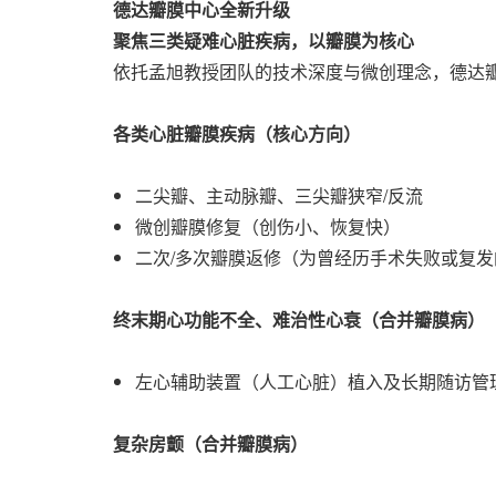
德达瓣膜中心全新升级
聚焦三类疑难心脏疾病，以瓣膜为核心
依托孟旭教授团队的技术深度与微创理念，德达
各类心脏瓣膜疾病（核心方向）
二尖瓣、主动脉瓣、三尖瓣狭窄/反流
微创瓣膜修复（创伤小、恢复快）
二次/多次瓣膜返修（为曾经历手术失败或复
终末期心功能不全、难治性心衰（合并瓣膜病）
左心辅助装置（人工心脏）植入及长期随访管
复杂房颤（合并瓣膜病）