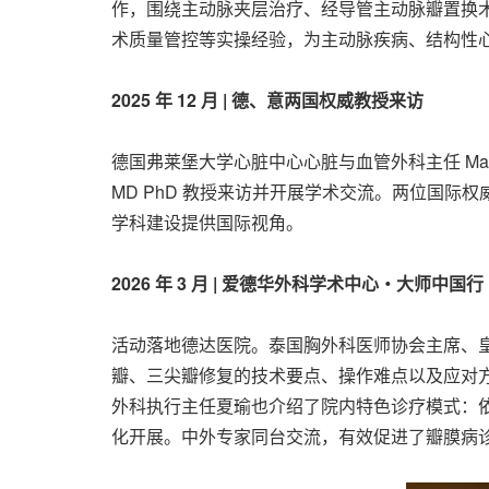
作，围绕主动脉夹层治疗、经导管主动脉瓣置换术
术质量管控等实操经验，为主动脉疾病、结构性
2025 年 12 月 | 德、意两国权威教授来访
德国弗莱堡大学心脏中心心脏与血管外科主任 Martin Czern
MD PhD 教授来访并开展学术交流。两位国
学科建设提供国际视角。
2026 年 3 月 | 爱德华外科学术中心
・
大师中国行
活动落地德达医院。泰国胸外科医师协会主席、皇家外科
瓣、三尖瓣修复的技术要点、操作难点以及应对
外科执行主任夏瑜也介绍了院内特色诊疗模式：
化开展。中外专家同台交流，有效促进了瓣膜病