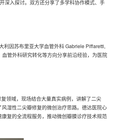
展开深入探讨。双方还分享了多学科协作模式、手
利因苏布里亚大学血管外科 Gabriele Piffaretti,
训、血管外科研究转化等方向分享前沿经验，为医院
深耕瓣膜修复领域，现场结合大量真实病例，讲解了二尖
了风湿性二尖瓣修复的微创治疗思路。德达医院心
速康复的全流程服务，推动微创瓣膜诊疗技术规范