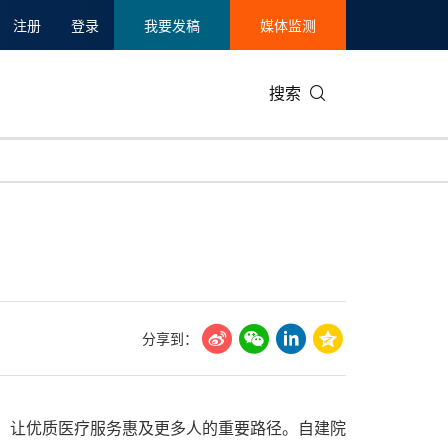
注册
登录
我要发稿
媒体监测
搜索
可持续发展
IT科技与互联网
日本
中国国际
零售业
韩国
碳中和
娱乐时尚与艺术
新加坡
企业扩张
环境
泰国
新质生产力
健康与医疗制药
财报
农业与制
美国临床肿瘤学会(ASCO)
通信业
企业社会
旅游与酒
分享到：
世界杯
会展
中国国际
房地产建
发展、让优质医疗服务惠及更多人的重要路径。自建院