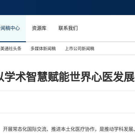
新闻稿中心
资源库
联系我们
美通社头条
多媒体新闻稿
上市公司新闻稿
国际消费电子展(CES)
汽车与交通
中国大陆
以学术智慧赋能世界心医发展
投资并购
能源化工与环保
马来西亚
世界移动通信大会
教育与人力资源
澳大利亚
人工智能
体育
汉诺威工业博览会
广告营销传媒
学领域，开展常态化国际交流、推进本土化医疗协作，是推动学科