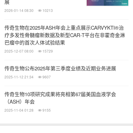
展
患者可及性并充分挖掘其治疗潜力。公司计划以此平
2026-01-14 08:30
10213
台为基础，持续推动其前沿细胞治疗管线中的创新研
传奇生物在2025年ASH年会上重点展示CARVYKTI®治
发。
疗多发性骨髓瘤新数据及新型CAR-T平台在非霍奇金淋
巴瘤中的首次人体试验结果
更多信息请访问
www.legendbiotech.com
.
2025-12-07 08:00
15729
前瞻性说明
传奇生物公布2025年第三季度业绩及近期业务进展
2025-11-12 21:34
9607
本新闻稿中有关未来预期、计划及前景的陈述，以及
任何涉及非历史事实事项的其他陈述，均属于1995年
传奇生物10项研究成果将亮相第67届美国血液学会
（ASH）年会
《私人证券诉讼改革法案》所指的「前瞻性陈述」。
2025-11-04 01:28
9155
这些陈述包括但不限于：与传奇生物策略及目标相关
的陈述；与传奇生物早期细胞治疗产品管线的启动、
完成、结果及数据的预期时间相关的陈述；与