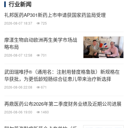
行业新闻
®
CARVYKTI
相关的陈述，包括传奇生物对与
礼邦医药AP301新药上市申请获国家药监局受理
®
CARVYKTI
及其治疗潜力的预期；关于传奇生物是
2026-08-07 18:37
725
否有能力为2026年以后的运营提供资金并在2026年
实现经营利润的陈述；以及传奇生物候选产品的潜在
摩漾生物启动欧洲再生美学市场战
略布局
益处。尽管并非所有前瞻性陈述都包含这些识别词，
2026-08-07 12:58
701
但"预料"、"相信"、"继续"、"可能"、"估计"、"预
期"、"打算"、"也许"、"计划"、"潜在"、"预测"、"项
武田瑞唯抒®（通用名：注射用替度格鲁肽）新规格在
目"、"应该"、"目标"、"将"、"会"及类似表达旨在识别
华获批，为更低龄短肠综合征患儿带来治疗新选择
前瞻性陈述。由于各种重要因素，实际结果可能与此
2026-08-06 22:08
671
类前瞻性陈述所指的结果存在重大差异。传奇生物的
再鼎医药公布2026年第二季度财务业绩及近期公司进展
预期可能受到以下因素的影响（包括但不限于）：新
2026-08-06 19:00
1460
药产品开发相关的不确定性；意外的临床试验结果，
包括对现有临床数据进行的额外分析或意外的新临床