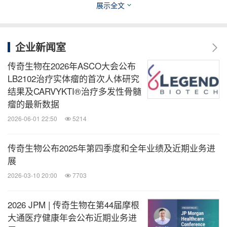
展示全文
直播回放将在传奇生物官网
https://investors.legendbi
otech.com/events-and-presentations
企业新闻室
提供。
传奇生物在2026年ASCO大会公布
关于传奇生物
LB2102治疗实体瘤的首次人体研究
结果及CARVYKTI®治疗多发性骨髓
瘤的最新数据
传奇生物（Legend Biotech）是全球最大的独立细胞
2026-06-01 22:50
5214
疗法公司，拥有超过3000名员工，致力于开发能够改
变癌症治疗格局的突破性疗法。公司与合作伙伴强生
传奇生物公布2025年第四季度和全年业绩及近期业务进
（Johnson & Johnson）共同开发并商业化的
展
®
CARVYKTI
，是一款用于治疗复发或难治性多发性
2026-03-10 20:00
7703
骨髓瘤的一次性疗法，正引领着CAR-T细胞治疗领域
2026 JPM | 传奇生物在第44届摩根
的革命。公司总部位于美国，通过加强领导力建设，
大通医疗健康年会公布近期业务进
®
构建端到端的细胞治疗体系，以提升CARVYKTI
的