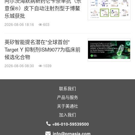
阿尔茨海默病新药仑卡奈单抗（乐
数据所导致的结果；意外的监管行动或延误，包括要
意保®）皮下自动注射剂型于博鳌
求提供额外的安全性和/或有效性数据或数据分析，
乐城获批
或一般的政府监管；由于第三方合作伙伴采取行动或
2026-08-06 18:16
603
未能采取行动而导致的意外延误；传奇生物的专利或
英矽智能提名潜在"全球首创"
其他专有知识产权保护受到挑战而产生的不确定性，
Target Y 抑制剂ISM9077为临床前
包括美国诉讼程序中涉及的不确定性；政府、行业及
候选化合物
一般产品定价和其他政治压力；以及传奇生物于2026
2026-08-06 08:30
1039
年3月10日向美国证券交易委员会（SEC）提交的截
至2025年12月31日止年度的20-F表格年度报告中"风
联系我们
险因素"部分所讨论的其他因素，以及传奇生物向
产品与服务
SEC提交的其他文件。如果上述一项或多项风险或不
关于美通社
确定性成为现实，或者基本假设被证明有误，实际结
加入我们
+86-010-59539500
果可能与本文预期、相信、估计或期望的描述存在重
info@prnasia.com
大差异。本新闻稿中包含的任何前瞻性陈述仅代表截