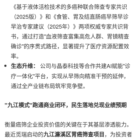
《基于液体活检技术的多癌种联合筛查专家共识
（2025版）》和《食管、胃及结直肠癌早筛早诊
早治专家建议（2025年）》两项权威专家共识背
书，通过打造"血液筛查富集高危人群、胃镜精查
确诊"的序贯式路径，显著提升了医疗资源配置效
率。
公司与晶泰科技等合作共建AI赋能"诊
生态升维：
疗一体化"平台，实现从早筛向精准干预的延伸，
通过全产业链布局筑牢竞争壁。
"九江模式"跑通商业闭环，民生落地兑现业绩预期
衡量癌筛企业投资价值的关键在于其基层渗透能力。
最近觅瑞启动的
，为投资者
九江濂溪区胃癌筛查项目