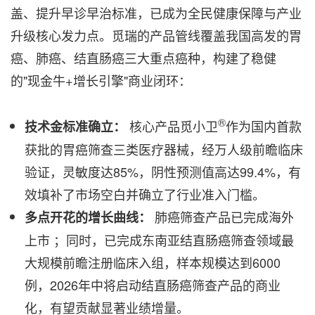
盖、提升早诊早治标准，已成为全民健康保障与产业
升级核心发力点。觅瑞的产品管线覆盖我国高发的胃
癌、肺癌、结直肠癌三大重点癌种，构建了稳健
的"现金牛+增长引擎"商业闭环：
®
核心产品觅小卫
作为国内首款
技术金标准确立：
获批的胃癌筛查三类医疗器械，经万人级前瞻临床
验证，灵敏度达85%，阴性预测值高达99.4%，有
效填补了市场空白并确立了行业准入门槛。
肺癌筛查产品已完成海外
多点开花的增长曲线：
上市 ；同时，已完成东南亚结直肠癌筛查领域最
大规模前瞻注册临床入组，样本规模达到6000
例，2026年中将启动结直肠癌筛查产品的商业
化，有望贡献显著业绩增量。