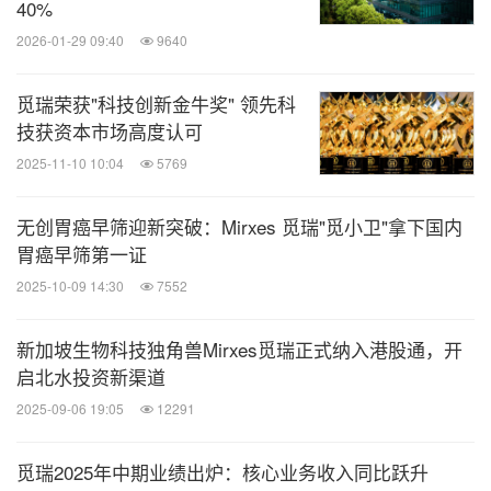
40%
2026-01-29 09:40
9640
觅瑞荣获"科技创新金牛奖" 领先科
技获资本市场高度认可
2025-11-10 10:04
5769
无创胃癌早筛迎新突破：Mirxes 觅瑞"觅小卫"拿下国内
胃癌早筛第一证
2025-10-09 14:30
7552
新加坡生物科技独角兽Mirxes觅瑞正式纳入港股通，开
启北水投资新渠道
2025-09-06 19:05
12291
觅瑞2025年中期业绩出炉：核心业务收入同比跃升