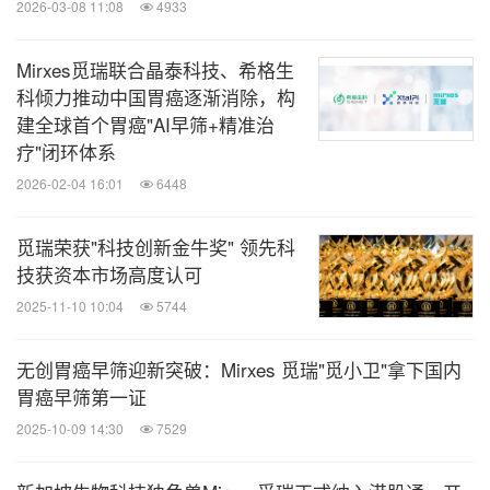
2026-03-08 11:08
4933
Mirxes觅瑞联合晶泰科技、希格生
科倾力推动中国胃癌逐渐消除，构
建全球首个胃癌"AI早筛+精准治
疗"闭环体系
2026-02-04 16:01
6448
觅瑞荣获"科技创新金牛奖" 领先科
技获资本市场高度认可
2025-11-10 10:04
5744
无创胃癌早筛迎新突破：Mirxes 觅瑞"觅小卫"拿下国内
胃癌早筛第一证
2025-10-09 14:30
7529